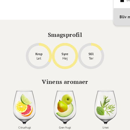
Bliv
Smagsprofil
Krop
Syre
Stil
Let
Høj
Tør
Vinens aromaer
Citrusfrugt
Grøn frugt
Urtet