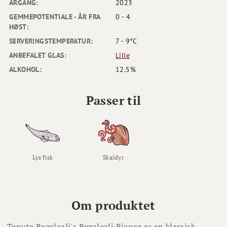
ÅRGANG:
2023
GEMMEPOTENTIALE - ÅR FRA
0 - 4
HØST:
SERVERINGSTEMPERATUR:
7 - 9°C
ANBEFALET GLAS:
Lille
ALKOHOL:
12.5%
Passer til
Lys fisk
Skaldyr
Om produktet
Tenuta Regaleali's Regaleali Bianco er en klassisk