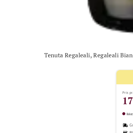
Tenuta Regaleali, Regaleali Bia
Pris pr
17
Ikke
Gr
B