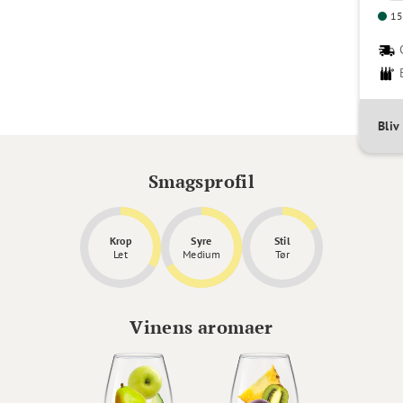
15
Bli
Smagsprofil
Krop
Syre
Stil
Let
Medium
Tør
Vinens aromaer