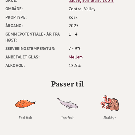
DRUE:
Sauvignon Blanc 100%
OMRÅDE:
Central Valley
PROPTYPE:
Kork
ÅRGANG:
2025
GEMMEPOTENTIALE - ÅR FRA
1 - 4
HØST:
SERVERINGSTEMPERATUR:
7 - 9°C
ANBEFALET GLAS:
Mellem
ALKOHOL:
12.5%
Passer til
Fed fisk
Lys fisk
Skaldyr