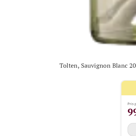
Tolten, Sauvignon Blanc 2
Pris 
9