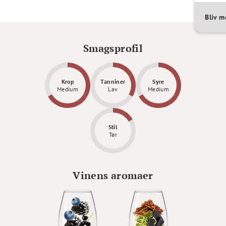
Bliv 
Smagsprofil
Krop
Tanniner
Syre
Medium
Lav
Medium
Stil
Tør
Vinens aromaer