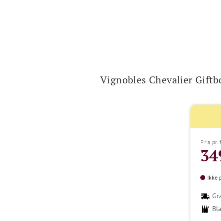
Vignobles Chevalier Giftb
Pris pr.
34
Ikke 
Gra
Bl