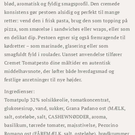
blød, aromatisk og fyldig smagsprofil. Den cremede
konsistens gør pestoen alsidig og perfekt til mange
retter: vend den i frisk pasta, brug den som topping på
pizza, som smørelse i sandwiches eller wraps, eller som
en delikat dip. Pestoen egner sig også fremragende til
kødretter – som marinade, glasering eller som
smagfuldt fyld i roulader. Uanset anvendelse tilfører
Cremet Tomatpesto dine måltider en autentisk
middelhavsnote, der løfter både hverdagsmad og
festlige anretninger til nye højder.
Ingredienser:
Tomatpulp 32% solsikkeolie, tomatkoncentrat,
glukosesirup, vand, sukker, Grana Padano ost (MÆLK,
salt, osteløbe, salt, CASHEWNØDDER, aroma,
basilikum, tørrede tomater, majsstivelse, Pecorino
Romano ost (FÅREMÆLK, salt, osteløbe), brødkrummer