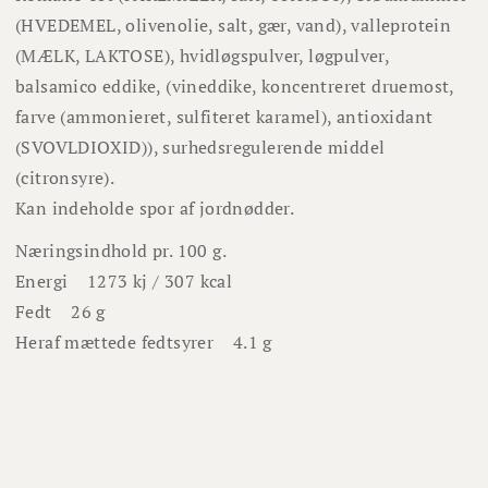
(HVEDEMEL, olivenolie, salt, gær, vand), valleprotein
(MÆLK, LAKTOSE), hvidløgspulver, løgpulver,
balsamico eddike, (vineddike, koncentreret druemost,
farve (ammonieret, sulfiteret karamel), antioxidant
(SVOVLDIOXID)), surhedsregulerende middel
(citronsyre).
Kan indeholde spor af jordnødder.
Næringsindhold pr. 100 g.
Energi
1273 kj / 307 kcal
Fedt
26 g
Heraf mættede fedtsyrer
4.1 g
Kulhydrater
14 g
Heraf sukkerarter
8.2 g
Protein
3.8 g
Salt
3.5 g