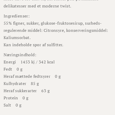
delikatesser med et moderne twist.
Ingredienser:
55% figner, sukker, glukose-fruktosesirup, surheds­
regulerende middel: Citronsyre, konserverings­middel:
Kaliumsorbat.
Kan indeholde spor af sulfitter.
Næringsindhold:
Energi
1453 kj / 342 kcal
Fedt
0 g
Heraf mættede fedtsyrer
0 g
Kulhydrater
85 g
Heraf sukkerarter
63 g
Protein
0 g
Salt
0 g