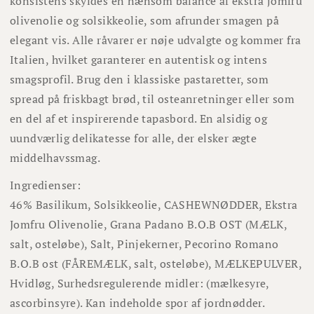
konsistens skyldes en nænsom balance af ekstra jomfru
olivenolie og solsikkeolie, som afrunder smagen på
elegant vis. Alle råvarer er nøje udvalgte og kommer fra
Italien, hvilket garanterer en autentisk og intens
smagsprofil. Brug den i klassiske pastaretter, som
spread på friskbagt brød, til osteanretninger eller som
en del af et inspirerende tapasbord. En alsidig og
uundværlig delikatesse for alle, der elsker ægte
middelhavssmag.
Ingredienser:
46% Basilikum, Solsikkeolie, CASHEWNØDDER, Ekstra
Jomfru Olivenolie, Grana Padano B.O.B OST (MÆLK,
salt, osteløbe), Salt, Pinjekerner, Pecorino Romano
B.O.B ost (FÅREMÆLK, salt, osteløbe), MÆLKEPULVER,
Hvidløg, Surhedsregulerende midler: (mælkesyre,
ascorbinsyre). Kan indeholde spor af jordnødder.