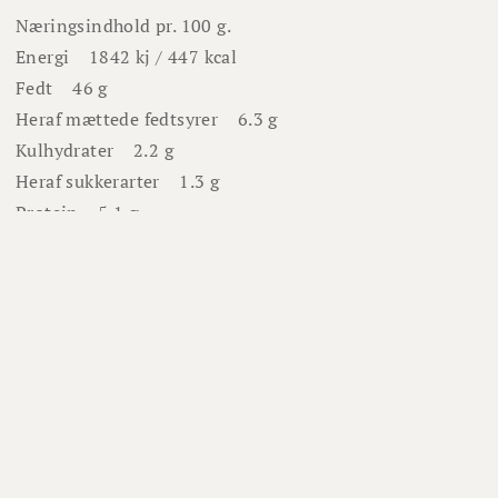
Næringsindhold pr. 100 g.
Energi
1842 kj / 447 kcal
Fedt
46 g
Heraf mættede fedtsyrer
6.3 g
Kulhydrater
2.2 g
Heraf sukkerarter
1.3 g
Protein
5.1 g
Salt
3.2 g
Om os
Om Winefamly
Bliv medlem