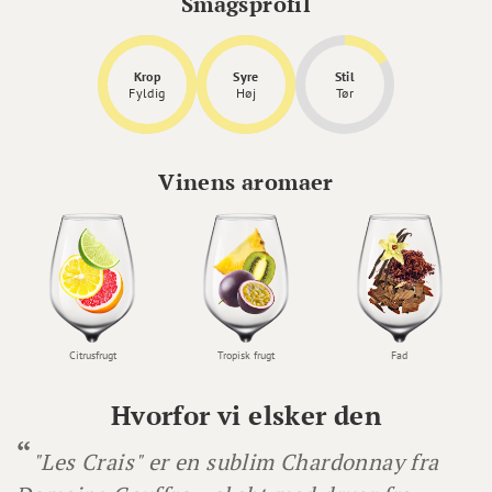
Smagsprofil
Krop
Syre
Stil
Fyldig
Høj
Tør
Vinens aromaer
Citrusfrugt
Tropisk frugt
Fad
Hvorfor vi elsker den
"Les Crais" er en sublim Chardonnay fra