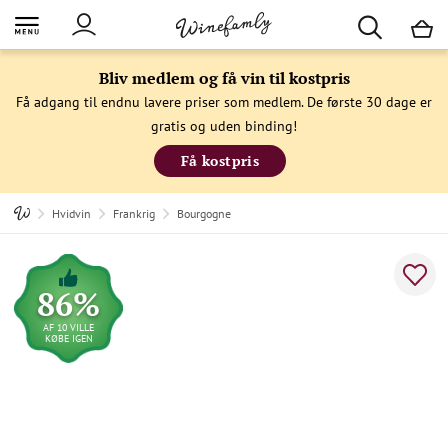
M
Bliv medlem og få vin til kostpris
Få adgang til endnu lavere priser som medlem. De første 30 dage er
gratis og uden binding!
Få kostpris
Hvidvin
Frankrig
Bourgogne
86%
AF 10 VILLE
KØBE IGEN