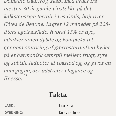
Domaine Gauffroy, skabt med druer fra
næsten 30 år gamle vinstokke på det
kalkstensrige terroir i Les Crais, højt over
Côtes de Beaune. Lagret 12 måneder på 228-
liters egetræsfade, hvoraf 15% er nye,
udvikler vinen dybde og kompleksitet
gennem omrøring af gærresterne.
Den byder
på et harmonisk samspil mellem frugt, syre
og subtile fadnoter af toasted eg, og giver en
bourgogne, der udstråler elegance og
finesse.
Fakta
LAND:
Frankrig
DYRKNING:
Konventionel