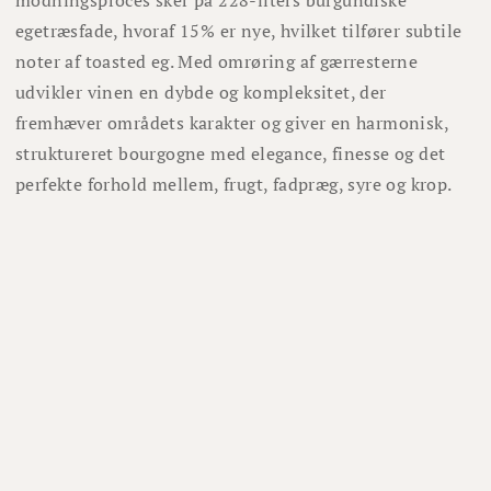
egetræsfade, hvoraf 15% er nye, hvilket tilfører subtile
noter af toasted eg. Med omrøring af gærresterne
udvikler vinen en dybde og kompleksitet, der
fremhæver områdets karakter og giver en harmonisk,
struktureret bourgogne med elegance, finesse og det
perfekte forhold mellem, frugt, fadpræg, syre og krop.
"Les Crais" kan på mange måder sammenlignes med sin
søster "Sous La velle" og besidder mange af de samme
kvaliteter, dog har "Les Crais" marginalt mere syre.
Andre har også købt