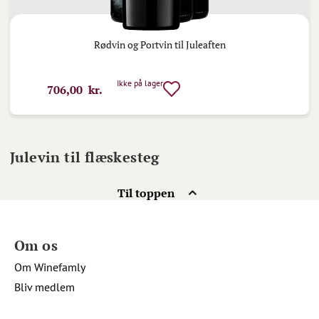
Rødvin og Portvin til Juleaften
Ikke på lager
706,00 kr.
Julevin til flæskesteg
Til toppen
Om os
Om Winefamly
Bliv medlem