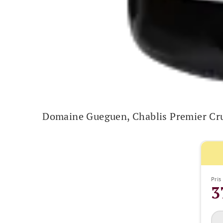
Domaine Gueguen, Chablis Premier Cr
Pris
3