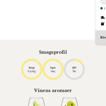
5 
Bli
Smagsprofil
Krop
Syre
Stil
Fyldig
Høj
Tør
Vinens aromaer