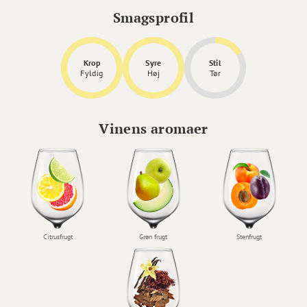
Smagsprofil
Krop
Syre
Stil
Fyldig
Høj
Tør
Vinens aromaer
Citrusfrugt
Grøn frugt
Stenfrugt