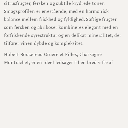
citrusfrugter, fersken og subtile krydrede toner.
Smagsprofilen er enestående, med en harmonisk
balance mellem friskhed og fyldighed. Saftige frugter
som fersken og abrikoser kombineres elegant med en
forfriskende syrestruktur og en delikat mineralitet, der
tilfører vinen dybde og kompleksitet.
Hubert Bouzereau Gruere et Filles, Chassagne
Montrachet, er en ideel ledsager til en bred vifte af
retter, herunder skaldyr, fisk, fjerkræ og milde oste.
Denne vin bør serveres let afkølet, ved en temperatur
mellem 10-12 grader Celsius, for at fremhæve dens
komplekse smagsprofil og forfriskende karakter.
Lignende vine