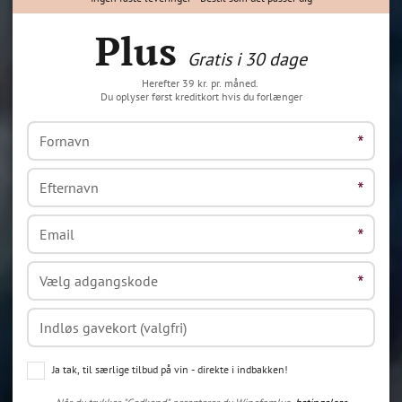
Plus
Gratis i 30 dage
Herefter 39 kr. pr. måned.
Du oplyser først kreditkort hvis du forlænger
Ja tak, til særlige tilbud på vin - direkte i indbakken!