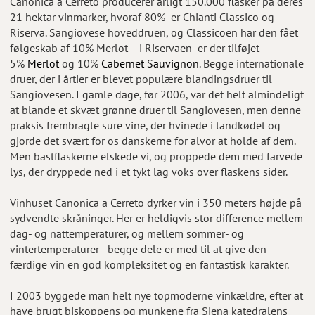
Canonica a Cerreto producerer årligt 150.000 flasker på deres
21 hektar vinmarker, hvoraf 80% er Chianti Classico og
Riserva. Sangiovese hoveddruen, og Classicoen har den fået
følgeskab af 10% Merlot - i Riservaen er der tilføjet
5%
Merlot
og 10%
Cabernet Sauvignon
. Begge internationale
druer, der i årtier er blevet populære blandingsdruer til
Sangiovesen. I gamle dage, før 2006, var det helt almindeligt
at blande et skvæt grønne druer til Sangiovesen, men denne
praksis frembragte sure vine, der hvinede i tandkødet og
gjorde det svært for os danskerne for alvor at holde af dem.
Men bastflaskerne elskede vi, og proppede dem med farvede
lys, der dryppede ned i et tykt lag voks over flaskens sider.
Vinhuset Canonica a Cerreto dyrker vin i 350 meters højde på
sydvendte skråninger. Her er heldigvis stor difference mellem
dag- og nattemperaturer, og mellem sommer- og
vintertemperaturer - begge dele er med til at give den
færdige vin en god kompleksitet og en fantastisk karakter.
I 2003 byggede man helt nye topmoderne vinkældre, efter at
have brugt biskoppens og munkene fra Siena katedralens