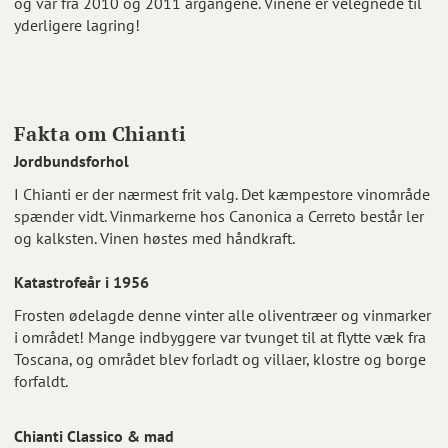
og var fra 2010 og 2011 årgangene. Vinene er velegnede til
yderligere lagring!
Fakta om Chianti
Jordbundsforhol
I Chianti er der nærmest frit valg. Det kæmpestore vinområde
spænder vidt. Vinmarkerne hos Canonica a Cerreto består ler
og kalksten. Vinen høstes med håndkraft.
Katastrofeår i 1956
Frosten ødelagde denne vinter alle oliventræer og vinmarker
i området! Mange indbyggere var tvunget til at flytte væk fra
Toscana, og området blev forladt og villaer, klostre og borge
forfaldt.
Chianti Classico & mad