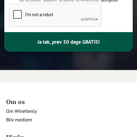
Når du trykker "Godkend" accepterer du Winefamlys
betingelser
Ja tak, prøv 30 dage GRATIS!
Om os
Om Winefamly
Bliv medlem