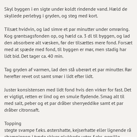
Skyl byggen i en sigte under koldt rindende vand. Hæld de
skyllede perlebyg i gryden, og steg med kort.
Tilsæt hvidvin, og lad simre et par minutter under omrøring.
Kog grøntsagsfonden op, og hæld ca. 3 dl til byggen, og lad
den absorbere alt væsken, før der tilsættes mere fond. Forsæt
med at spæde med fond, til byggen er mør, men stadig har
lidt bid. Det tager ca. 40 min.
Tag gryden af varmen, lad den stå uberørt et par minutter. Rør
herefter revet ost samt smør i lidt efter lidt.
Juster konsistensen med lidt fond hvis den virker for fast. Det
er vigtigt, retten er lind og en smule flydende. Smag alt til
med salt, peber og et par dråber sherryeddike samt et par
dråber citronsaft.
Topping
stegte svampe f.eks. østershatte, kejserhatte eller lignende rå
champignon i tynde skiver plukkede urter, f.eks. persille,