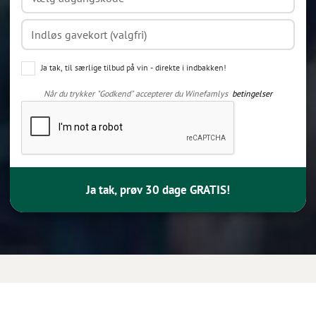
Ja tak, til særlige tilbud på vin - direkte i indbakken!
Når du trykker "Godkend" accepterer du Winefamlys
betingelser
Ja tak, prøv 30 dage GRATIS!