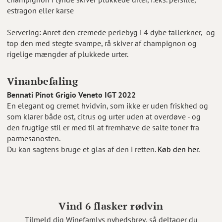
estragon eller karse
Servering: Anret den cremede perlebyg i 4 dybe tallerkner, og
top den med stegte svampe, rå skiver af champignon og
rigelige mængder af plukkede urter.
Vinanbefaling
Bennati Pinot Grigio Veneto IGT 2022
En elegant og cremet hvidvin, som ikke er uden friskhed og
som klarer både ost, citrus og urter uden at overdøve - og
den frugtige stil er med til at fremhæve de salte toner fra
parmesanosten.
Du kan sagtens bruge et glas af den i retten.
Køb den her.
Vind 6 flasker rødvin
Tilmeld dig Winefamlys nyhedsbrev, så deltager du