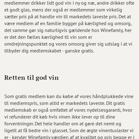
medlemmer drikker lidt god vin i ny og næ, andre drikker ofte
et godt glas, mens der også er medlemmer som virkelig
sætter pris på at handle vin til markedets laveste pris. Det at
være medlem af en familie bygger på kærlighed og omsorg,
det samme gør sig naturligvis gældende hos Winefamly, her
er det den fælles kærlighed til vin som er
omdrejningspunktet og vores omsorg giver sig udslag i at vi
tilbyder dig medlemskabet - ganske gratis.
Retten til god vin
Som gratis medlem kan du købe af vores håndplukkede vine
til medlemspris, som altid er markedets laveste. Dit gratis
medlemskab er også omfattet af vores nydelsesgaranti, hvor
vi refunderer dit køb hvis vinen ikke lever op til dine
forventninger. Det hele handler om at gøre det nemt og
ligetil at få bedre vin i glasset. Som de ægte vinentusiaster vi
er - kender Winefamly værdien af at kvalitet og pris begge er i