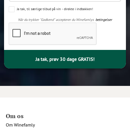
Ja tak, til særlige tilbud på vin - direkte i indbakken!
Når du trykker "Godkend" accepterer du Winefamlys
betingelser
Ja tak, prøv 30 dage GRATIS!
Om os
Om Winefamly