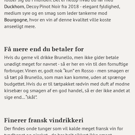
Duckhorn
, Decoy Pinot Noir fra 2018 - elegant fyldighed,
medium syre og en smag som leder tankerne mod
Bourgogne
, hvor en vin af denne kvalitet ville koste
anseeligt mere.
Få mere end du betaler for
Hvis du gerne vil drikke Brunello, men ikke gider betale
unødigt meget for navnet - så er her en vin til den fornuftige
forbruger. Vinen er, godt nok “kun” en Rosso - men smagen er
så tæt på Brunello, som man kan komme, uden at sprænge
budgettet. Hvis du er til tætpakket rødvin med duft af modne
kirsebær og smagen af en god handel, så er der ikke andet at
sige end... “skål”.
Finerer fransk vindrikkeri
Der findes onde tunger som vil kalde meget fransk vin for
tyndbenet og pjasket - de har helt sikkert ikke smagt