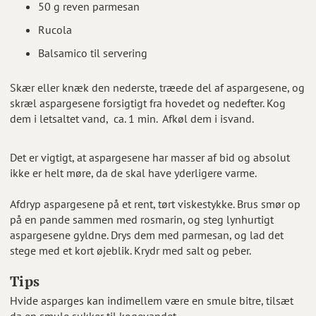
50 g reven parmesan
Rucola
Balsamico til servering
Skær eller knæk den nederste, træede del af aspargesene, og
skræl aspargesene forsigtigt fra hovedet og nedefter. Kog
dem i letsaltet vand, ca. 1 min. Afkøl dem i isvand.
Det er vigtigt, at aspargesene har masser af bid og absolut
ikke er helt møre, da de skal have yderligere varme.
Afdryp aspargesene på et rent, tørt viskestykke. Brus smør op
på en pande sammen med rosmarin, og steg lynhurtigt
aspargesene gyldne. Drys dem med parmesan, og lad det
stege med et kort øjeblik. Krydr med salt og peber.
Tips
Hvide asparges kan indimellem være en smule bitre, tilsæt
da en smule sukker til kogevandet.