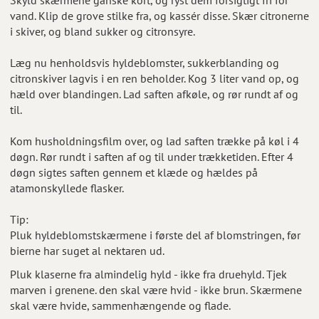
vand. Klip de grove stilke fra, og kassér disse. Skær citronerne
i skiver, og bland sukker og citronsyre.
Læg nu henholdsvis hyldeblomster, sukkerblanding og
citronskiver lagvis i en ren beholder. Kog 3 liter vand op, og
hæld over blandingen. Lad saften afkøle, og rør rundt af og
til.
Kom husholdningsfilm over, og lad saften trække på køl i 4
døgn. Rør rundt i saften af og til under trækketiden. Efter 4
døgn sigtes saften gennem et klæde og hældes på
atamonskyllede flasker.
Tip:
Pluk hyldeblomstskærmene i første del af blomstringen, før
bierne har suget al nektaren ud.
Pluk klaserne fra almindelig hyld - ikke fra druehyld. Tjek
marven i grenene. den skal være hvid - ikke brun. Skærmene
skal være hvide, sammenhængende og flade.