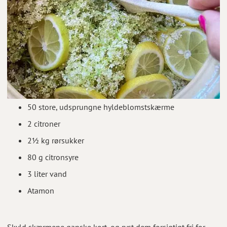
50 store, udsprungne hyldeblomstskærme
2 citroner
2½ kg rørsukker
80 g citronsyre
3 liter vand
Atamon
Skyld skærmene ganske kort, og ryst dem forsigtigt fri for