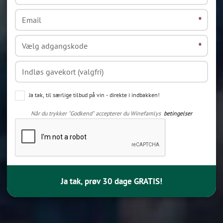
Ja tak, til særlige tilbud på vin - direkte i indbakken!
Når du trykker "Godkend" accepterer du Winefamlys
betingelser
Ja tak, prøv 30 dage GRATIS!