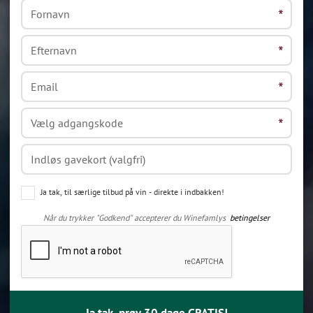
Ja tak, til særlige tilbud på vin - direkte i indbakken!
Når du trykker "Godkend" accepterer du Winefamlys
betingelser
Ja tak, prøv 30 dage GRATIS!