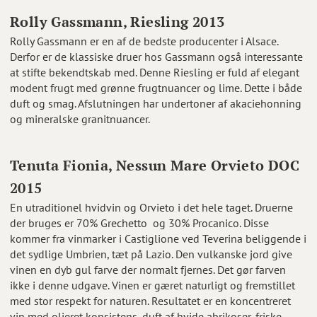
Rolly Gassmann, Riesling 2013
Rolly Gassmann er en af de bedste producenter i Alsace.
Derfor er de klassiske druer hos Gassmann også interessante
at stifte bekendtskab med. Denne Riesling er fuld af elegant
modent frugt med grønne frugtnuancer og lime. Dette i både
duft og smag. Afslutningen har undertoner af akaciehonning
og mineralske granitnuancer.
Tenuta Fionia, Nessun Mare Orvieto DOC
2015
En utraditionel hvidvin og Orvieto i det hele taget. Druerne
der bruges er 70% Grechetto og 30% Procanico. Disse
kommer fra vinmarker i Castiglione ved Teverina beliggende i
det sydlige Umbrien, tæt på Lazio. Den vulkanske jord give
vinen en dyb gul farve der normalt fjernes. Det gør farven
ikke i denne udgave. Vinen er gæret naturligt og fremstillet
med stor respekt for naturen. Resultatet er en koncentreret
vin med olieret konsistens, duft af hvide abrikoser, friske