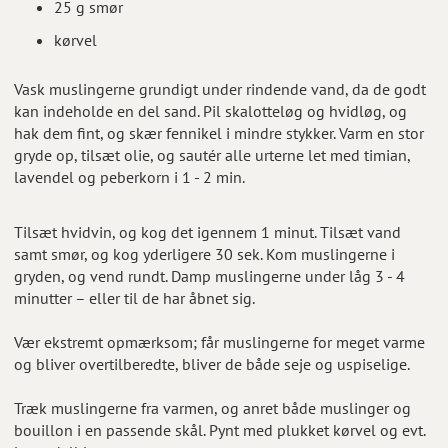
25 g smør
kørvel
Vask muslingerne grundigt under rindende vand, da de godt
kan indeholde en del sand. Pil skalotteløg og hvidløg, og
hak dem fint, og skær fennikel i mindre stykker. Varm en stor
gryde op, tilsæt olie, og sautér alle urterne let med timian,
lavendel og peberkorn i 1 - 2 min.
Tilsæt hvidvin, og kog det igennem 1 minut. Tilsæt vand
samt smør, og kog yderligere 30 sek. Kom muslingerne i
gryden, og vend rundt. Damp muslingerne under låg 3 - 4
minutter – eller til de har åbnet sig.
Vær ekstremt opmærksom; får muslingerne for meget varme
og bliver overtilberedte, bliver de både seje og uspiselige.
Træk muslingerne fra varmen, og anret både muslinger og
bouillon i en passende skål. Pynt med plukket kørvel og evt.