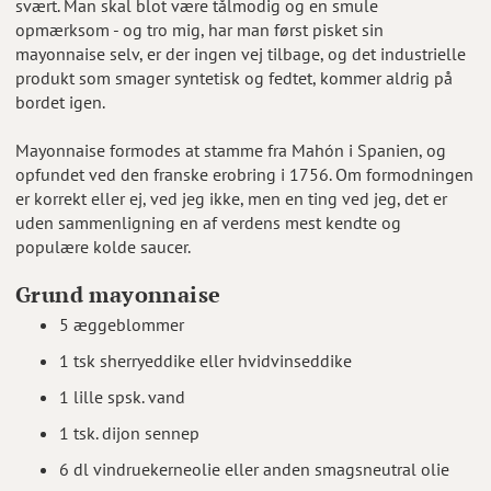
svært. Man skal blot være tålmodig og en smule
opmærksom - og tro mig, har man først pisket sin
mayonnaise selv, er der ingen vej tilbage, og det industrielle
produkt som smager syntetisk og fedtet, kommer aldrig på
bordet igen.
Mayonnaise formodes at stamme fra Mahón i Spanien, og
opfundet ved den franske erobring i 1756. Om formodningen
er korrekt eller ej, ved jeg ikke, men en ting ved jeg, det er
uden sammenligning en af verdens mest kendte og
populære kolde saucer.
Grund mayonnaise
5 æggeblommer
1 tsk sherryeddike eller hvidvinseddike
1 lille spsk. vand
1 tsk. dijon sennep
6 dl vindruekerneolie eller anden smagsneutral olie