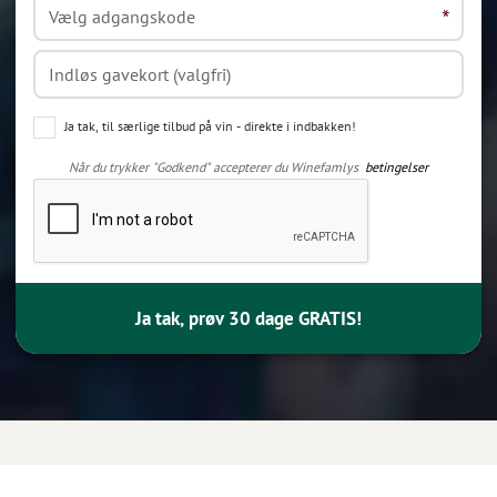
Ja tak, til særlige tilbud på vin - direkte i indbakken!
Når du trykker "Godkend" accepterer du Winefamlys
betingelser
Ja tak, prøv 30 dage GRATIS!