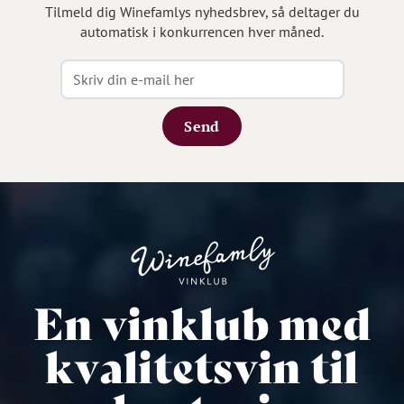
Tilmeld dig Winefamlys nyhedsbrev, så deltager du
automatisk i konkurrencen hver måned.
Send