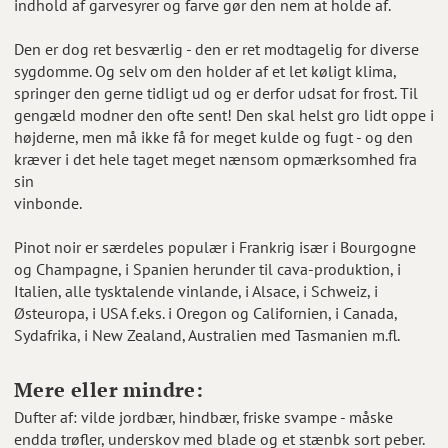
indhold af garvesyrer og farve gør den nem at holde af.
Den er dog ret besværlig - den er ret modtagelig for diverse
sygdomme. Og selv om den holder af et let køligt klima,
springer den gerne tidligt ud og er derfor udsat for frost. Til
gengæld modner den ofte sent! Den skal helst gro lidt oppe i
højderne, men må ikke få for meget kulde og fugt - og den
kræver i det hele taget meget nænsom opmærksomhed fra
sin
vinbonde.
Pinot noir er særdeles populær i Frankrig især i Bourgogne
og Champagne, i Spanien herunder til cava-produktion, i
Italien, alle tysktalende vinlande, i Alsace, i Schweiz, i
Østeuropa, i USA f.eks. i Oregon og Californien, i Canada,
Sydafrika, i New Zealand, Australien med Tasmanien m.fl.
Mere eller mindre:
Dufter af: vilde jordbær, hindbær, friske svampe - måske
endda trøfler, underskov med blade og et stænbk sort peber.