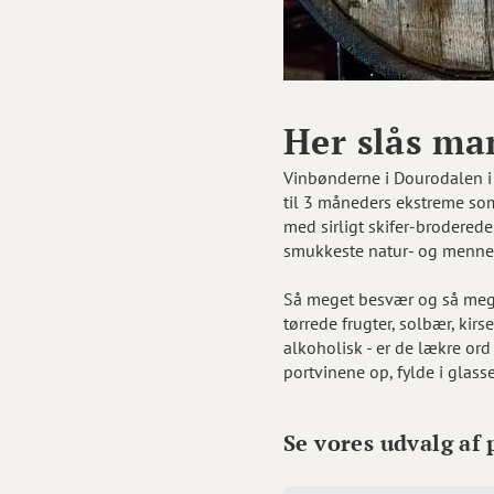
Her slås ma
Vinbønderne i Dourodalen i 
til 3 måneders ekstreme som
med sirligt skifer-brodered
smukkeste natur- og menne
Så meget besvær og så mege
tørrede frugter, solbær, kir
alkoholisk - er de lækre ord
portvinene op, fylde i gla
Se vores udvalg af 