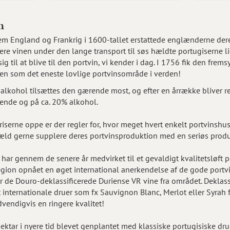
n
m England og Frankrig i 1600-tallet erstattede englænderne dere
sere vinen under den lange transport til søs hældte portugiserne lidt
g til at blive til den portvin, vi kender i dag. I 1756 fik den fre
en som det eneste lovlige portvinsområde i verden!
alkohol tilsættes den gærende most, og efter en årrække bliver res
rende og på ca. 20% alkohol.
riserne oppe er der regler for, hvor meget hvert enkelt portvinshus
æld gerne supplere deres portvinsproduktion med en seriøs produ
 har gennem de senere år medvirket til et gevaldigt kvalitetsløft 
ion opnået en øget international anerkendelse af de gode portvi
 de Douro-deklassificerede Duriense VR vine fra området. Deklassif
 internationale druer som fx Sauvignon Blanc, Merlot eller Syrah
dvendigvis en ringere kvalitet!
ktar i nyere tid blevet genplantet med klassiske portugisiske dru