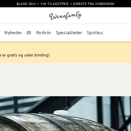
BLAND SELV • VIN TIL KOSTPRIS • DIREKTE FRA VINBONDEN
Nyheder
Øl
Portvin
Specialiteter
Spiritus
e er gratis og uden binding!