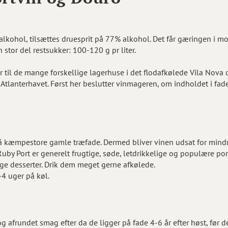
alkohol, tilsættes druesprit på 77% alkohol. Det får gæringen i mos
 stor del restsukker: 100-120 g pr liter.
 til de mange forskellige lagerhuse i det flodafkølede Vila Nova d
l Atlanterhavet. Først her beslutter vinmageren, om indholdet i fad
på kæmpestore gamle træfade. Dermed bliver vinen udsat for mind
uby Port er generelt frugtige, søde, letdrikkelige og populære por
ge desserter. Drik dem meget gerne afkølede.
4 uger på køl.
afrundet smag efter da de ligger på fade 4-6 år efter høst, før de