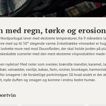
n med regn, tørke og erosio
Nordportugal lever med ekstreme temperaturer, fra 9 måneders la
re med op til 50° stegende varme. Enkeltrække-vinmarker er hugge
e lodrette mure ned mod Dourofloden, der skal holde jorden på plad
skeskabte scenerier med den mest ekstreme vinproduktion made-
n nydelse! Med noter som svesker, brændte mandler, karamel, lak
sebær, valnødder, vanilje, kakao, farin, rosiner, brunkager, harmoni
 for smagene i de forskellige portvinstyper. Så hvad andet er der 
sset, nyde duften og smagen og komme i endnu bedre humør.
portvin