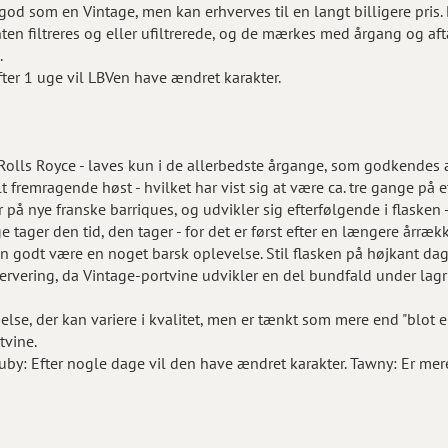
od som en Vintage, men kan erhverves til en langt billigere pris.
nten filtreres og eller ufiltrerede, og de mærkes med årgang og aft
.
ter 1 uge vil LBVen have ændret karakter.
olls Royce - laves kun i de allerbedste årgange, som godkendes af
lt fremragende høst - hvilket har vist sig at være ca. tre gange på e
 år på nye franske barriques, og udvikler sig efterfølgende i flasken
e tager den tid, den tager - for det er først efter en længere årræk
odt være en noget barsk oplevelse. Stil flasken på højkant dage
servering, da Vintage-portvine udvikler en del bundfald under lag
lse, der kan variere i kvalitet, men er tænkt som mere end "blot e
tvine.
by: Efter nogle dage vil den have ændret karakter. Tawny: Er mer