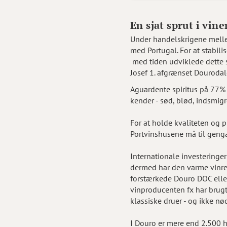
En sjat sprut i vine
Under handelskrigene melle
med Portugal. For at stabili
med tiden udviklede dette si
Josef 1. afgrænset Dourodal
Aguardente spiritus på 77% 
kender - sød, blød, indsmig
For at holde kvaliteten og p
Portvinshusene må til geng
Internationale investeringer
dermed har den varme vinreg
forstærkede Douro DOC eller
vinproducenten fx har brugt
klassiske druer - og ikke nø
I Douro er mere end 2.500 he