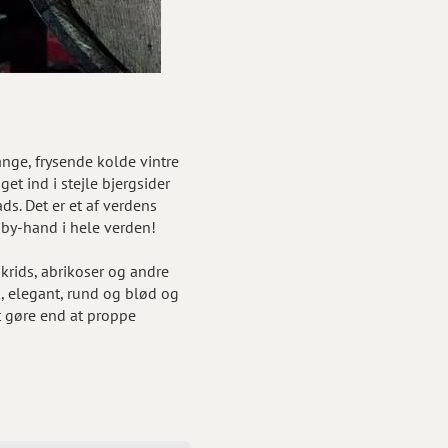
n
nge, frysende kolde vintre
t ind i stejle bjergsider
s. Det er et af verdens
by-hand i hele verden!
rids, abrikoser og andre
sk, elegant, rund og blød og
at gøre end at proppe