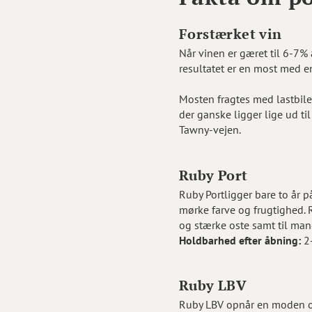
Forstærket vin
Når vinen er gæret til 6-7% 
resultatet er en most med en
Mosten fragtes med lastbiler
der ganske ligger lige ud ti
Tawny-vejen.
Ruby Port
Ruby Portligger bare to år 
mørke farve og frugtighed. R
og stærke oste samt til man
Holdbarhed efter åbning:
2-
Ruby LBV
Ruby LBV opnår en moden og 