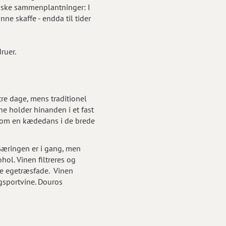
tiske sammenplantninger: I
ne skaffe - endda til tider
ruer.
re dage, mens traditionel
ne holder hinanden i et fast
- som en kædedans i de brede
Gæringen er i gang, men
hol. Vinen filtreres og
e egetræsfade. Vinen
gsportvine. Douros