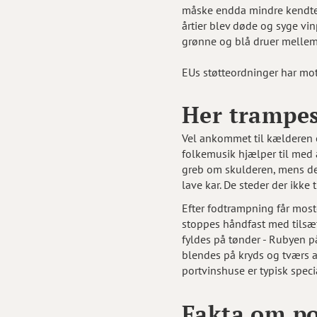
måske endda mindre kendte l
årtier blev døde og syge vi
grønne og blå druer melle
EUs støtteordninger har mot
Her trampes
Vel ankommet til kælderen e
folkemusik hjælper til med a
greb om skulderen, mens de g
lave kar. De steder der ikke
Efter fodtrampning får mos
stoppes håndfast med tilsætn
fyldes på tønder - Rubyen 
blendes på kryds og tværs a
portvinshuse er typisk speci
Fakta om po