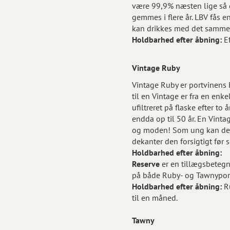
være 99,9% næsten lige så g
gemmes i flere år. LBV fås e
kan drikkes med det samme
Holdbarhed efter åbning:
Ef
Vintage Ruby
Vintage Ruby er portvinens R
til en Vintage er fra en enke
ufiltreret på flaske efter to
endda op til 50 år. En Vintag
og moden! Som ung kan den g
dekanter den forsigtigt før 
Holdbarhed efter åbning:
Reserve
er en tillægsbetegne
på både Ruby- og Tawnypor
Holdbarhed efter åbning:
Ru
til en måned.
Tawny