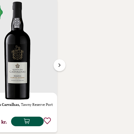
96%
s Carvalhas,
Tawny Reserve Port
Quinta das Carvalhas,
Colheita 2015
 kr.
349,00 kr.