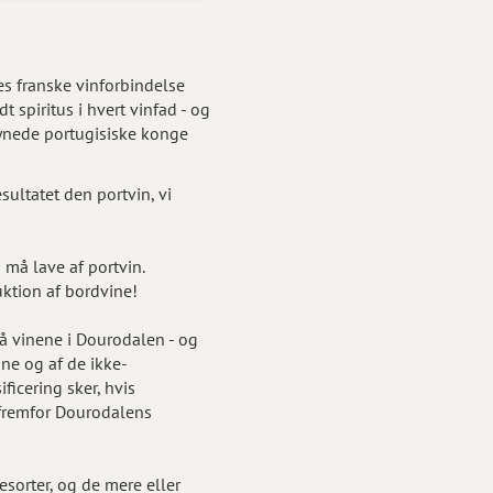
s franske vinforbindelse
 spiritus i hvert vinfad - og
msynede portugisiske konge
ultatet den portvin, vi
 må lave af portvin.
ktion af bordvine!
på vinene i Dourodalen - og
ne og af de ikke-
icering sker, hvis
 fremfor Dourodalens
esorter, og de mere eller