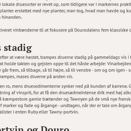
okale druesorter er revet op, som tidligere var i markernes prak
nplanter erstattet med nye planter, man tog, hvad man havde og kun
m hinanden.
iveret vinbønderne til at fokusere på Dourodalens fem klassiske d
 stadig
fter at være høstet, trampes druerne stadig på gammeldags vis i t
t holde takten og gejsten oppe til det hårde arbejde: Vinarbejder
år frem, så tilbage, så til højre, så til venstre - om og om igen 
 trampes, mases druerne på anden vis.
ten ro, mens druesedimenterne synker ned på bunden af karrene. 
ing af vinsprit, for at få den druesødmeintense drik med høj alko
på kæmpestore gamle trætønder og Tawnyen på de små nye fransk
f marker og fade og årgange - undtagen, når der er tale om årgan
alister i enten Ruby eller Tawny-portvin.
rtvin og Douro