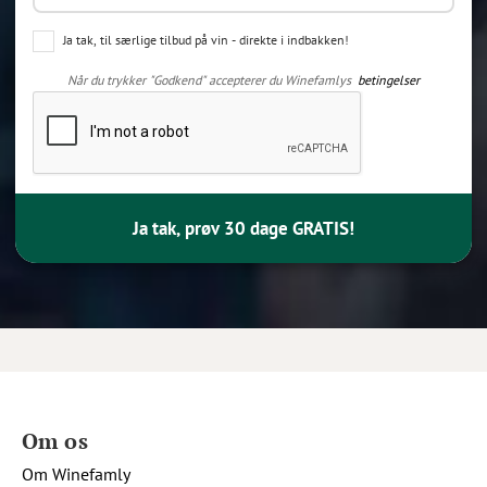
Ja tak, til særlige tilbud på vin - direkte i indbakken!
Når du trykker "Godkend" accepterer du Winefamlys
betingelser
Ja tak, prøv 30 dage GRATIS!
Om os
Om Winefamly