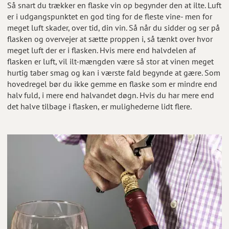
Så snart du trækker en flaske vin op begynder den at ilte. Luft
er i udgangspunktet en god ting for de fleste vine- men for
meget luft skader, over tid, din vin. Så når du sidder og ser på
flasken og overvejer at sætte proppen i, så tænkt over hvor
meget luft der er i flasken. Hvis mere end halvdelen af
flasken er luft, vil ilt-mængden være så stor at vinen meget
hurtig taber smag og kan i værste fald begynde at gære. Som
hovedregel bør du ikke gemme en flaske som er mindre end
halv fuld, i mere end halvandet døgn. Hvis du har mere end
det halve tilbage i flasken, er mulighederne lidt flere.