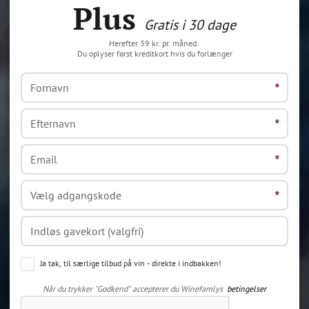
Plus
Gratis i 30 dage
Herefter 39 kr. pr. måned.
Du oplyser først kreditkort hvis du forlænger
Ja tak, til særlige tilbud på vin - direkte i indbakken!
Når du trykker "Godkend" accepterer du Winefamlys
betingelser