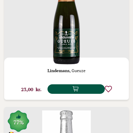
Lindemans,
Gueuze
23,00 kr.
77%