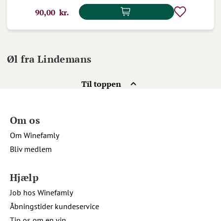
90,00 kr.
Øl fra Lindemans
Til toppen
Om os
Om Winefamly
Bliv medlem
Hjælp
Job hos Winefamly
Åbningstider kundeservice
Tip os om en vin