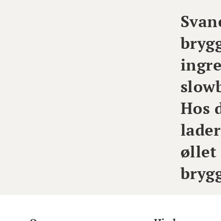
Svane
brygg
ingre
slow
Hos 
lader
øllet
bryg