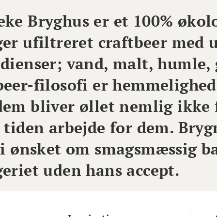
ke Bryghus er et 100% økolo
er ufiltreret craftbeer med
dienser; vand, malt, humle, 
beer-filosofi er hemmelighe
dem bliver øllet nemlig ikke
 tiden arbejde for dem. Bryg
 i ønsket om smagsmæssig bal
geriet uden hans accept.