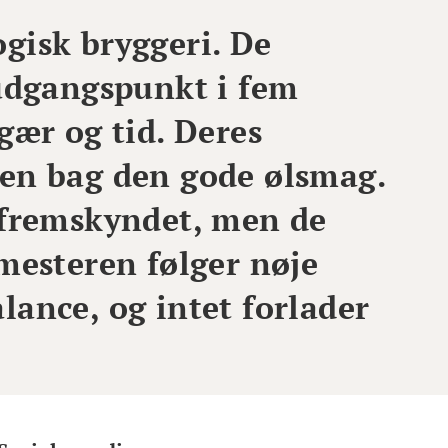
gisk bryggeri. De
 udgangspunkt i fem
gær og tid. Deres
den bag den gode ølsmag.
 fremskyndet, men de
mesteren følger nøje
ance, og intet forlader