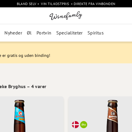
BLAND SELV • VIN TIL KOSTPRIS • DIREKTE FRA VINBONDEN
Nyheder
Øl
Portvin
Specialiteter
Spiritus
e er gratis og uden binding!
neke Bryghus
–
4
varer