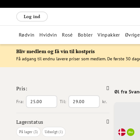
Log ind
Rødvin
Hvidvin
Rosé
Bobler
Vinpakker
Øvrige
Bliv medlem og få vin til kostpris
Få adgang til endnu lavere priser som medlem. De første 30 dag
Pris:
Øl fra Sva
Fra:
Til:
kr.
Lagerstatus
varer
vare
På lager
3
Udsolgt
1