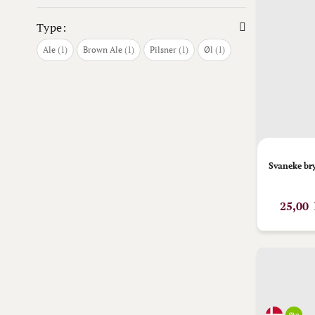
Type:
vare
vare
vare
vare
Ale
1
Brown Ale
1
Pilsner
1
Øl
1
Svaneke br
25,00 