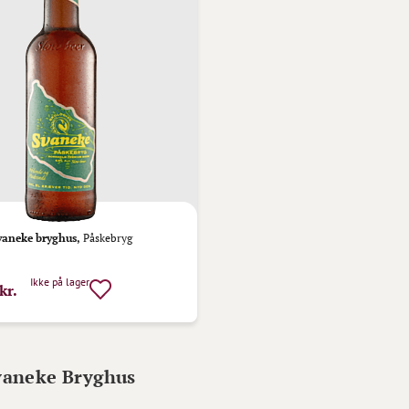
vaneke bryghus,
Påskebryg
Ikke på lager
kr.
Svaneke Bryghus