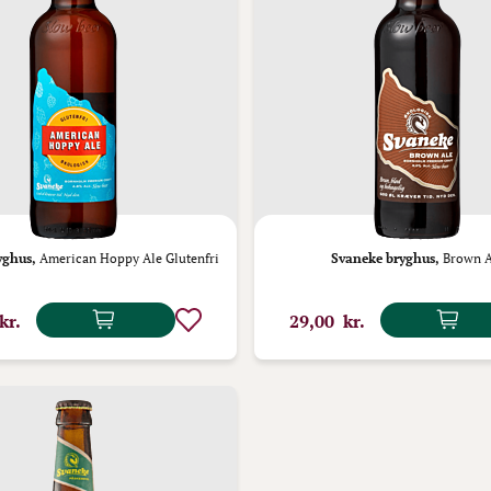
yghus,
American Hoppy Ale Glutenfri
Svaneke bryghus,
Brown A
kr.
29,00 kr.