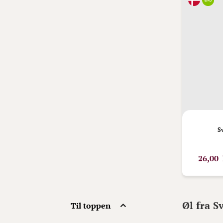
S
26,00 
Øl fra 
Til toppen