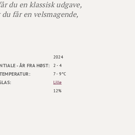
r du en klassisk udgave,
g du får en velsmagende,
2024
TIALE - ÅR FRA HØST:
2 - 4
TEMPERATUR:
7 - 9°C
GLAS:
Lille
12%