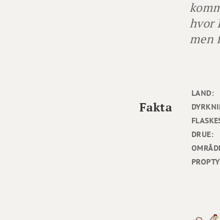
komme
hvor 
men f
LAND:
Fakta
DYRKNI
FLASKE
DRUE:
OMRÅD
PROPTY