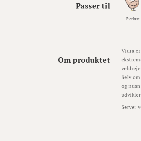
Passer til
Fjerkræ
Viura er
Om produktet
ekstreme
veldreje
Selv om 
og nuanc
udvikler
Server v