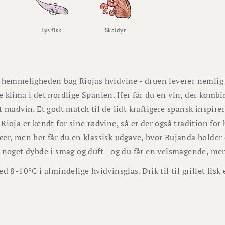
Lys fisk
Skaldyr
 hemmeligheden bag Riojas hvidvine - druen leverer nemlig m
 klima i det nordlige Spanien. Her får du en vin, der kombi
t madvin. Et godt match til de lidt kraftigere spansk inspirer
Rioja er kendt for sine rødvine, så er der også tradition fo
er, men her får du en klassisk udgave, hvor Bujanda holder
 noget dybde i smag og duft - og du får en velsmagende, men
ed 8-10°C i almindelige hvidvinsglas. Drik til til grillet fisk