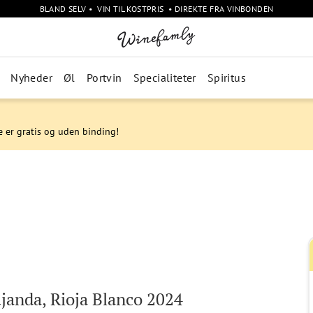
BLAND SELV • VIN TIL KOSTPRIS • DIREKTE FRA VINBONDEN
Nyheder
Øl
Portvin
Specialiteter
Spiritus
e er gratis og uden binding!
janda, Rioja Blanco 2024