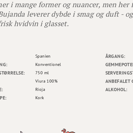
r i mange former og nuancer, men her få
Bujanda leverer dybde i smag og duft - o
risk hvidvin i glasset.
ÅRGANG:
Spanien
NG:
GEMMEPOTEN
Konventionel
STØRRELSE:
SERVERINGS
750 ml
ANBEFALET 
Viura 100%
E:
ALKOHOL:
Rioja
PE:
Kork