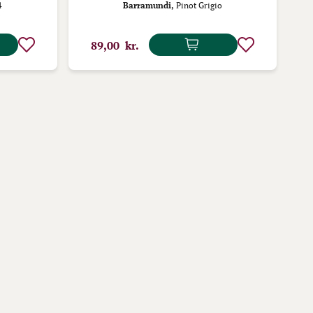
4
Barramundi,
Pinot Grigio
89,00 kr.