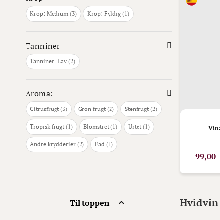
varer
vare
Krop: Medium
3
Krop: Fyldig
1
Tanniner
varer
Tanniner: Lav
2
Aroma:
varer
varer
varer
Citrusfrugt
3
Grøn frugt
2
Stenfrugt
2
vare
vare
vare
Tropisk frugt
1
Blomstret
1
Urtet
1
Vin
varer
vare
Andre krydderier
2
Fad
1
99,00 
Hvidvin 
Til toppen