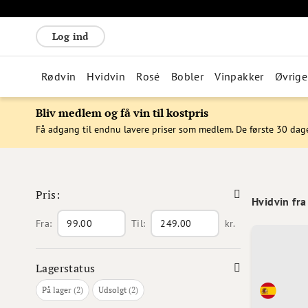
Log ind
Rødvin
Hvidvin
Rosé
Bobler
Vinpakker
Øvrige
Bliv medlem og få vin til kostpris
Få adgang til endnu lavere priser som medlem. De første 30 dag
Pris:
Hvidvin fra
Fra:
Til:
kr.
Lagerstatus
varer
varer
På lager
2
Udsolgt
2