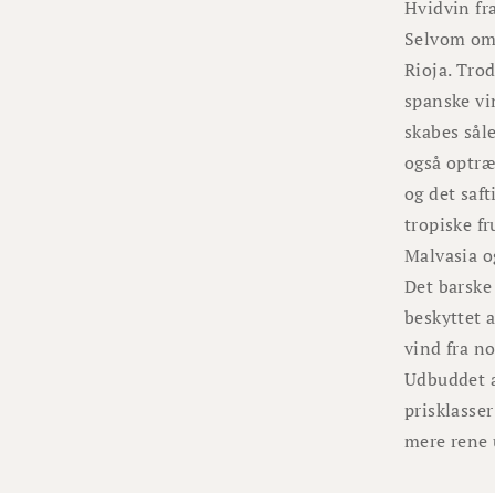
Hvidvin fr
Selvom omr
Rioja. Trod
spanske vin
skabes sål
også optræ
og det saf
tropiske f
Malvasia o
Det barske
beskyttet 
vind fra no
Udbuddet af
prisklasser
mere rene u