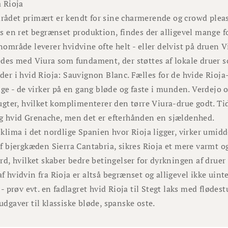
a Rioja
ådet primært er kendt for sine charmerende og crowd pleaser
s en ret begrænset produktion, findes der alligevel mange for
område leverer hvidvine ofte helt - eller delvist på druen V
edes med Viura som fundament, der støttes af lokale druer s
der i hvid Rioja: Sauvignon Blanc. Fælles for de hvide Rioja
tige - de virker på en gang bløde og faste i munden. Verdejo
rugter, hvilket komplimenterer den tørre Viura-drue godt. Ti
g hvid Grenache, men det er efterhånden en sjældenhed.
 klima i det nordlige Spanien hvor Rioja ligger, virker umid
af bjergkæden Sierra Cantabria, sikres Rioja et mere varmt o
rd, hvilket skaber bedre betingelser for dyrkningen af druer
 hvidvin fra Rioja er altså begrænset og alligevel ikke uinte
 - prøv evt. en fadlagret hvid Rioja til Stegt laks med flødes
dgaver til klassiske bløde, spanske oste.