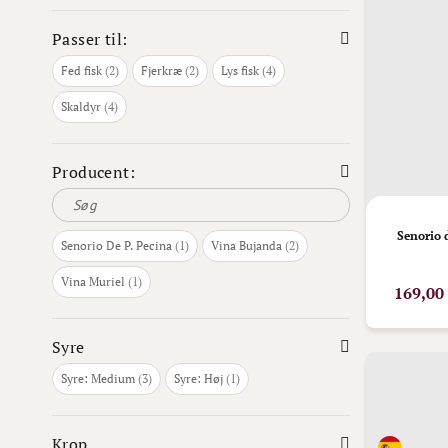
Passer til:
varer
varer
varer
Fed fisk
2
Fjerkræ
2
Lys fisk
4
varer
Skaldyr
4
Producent:
Senorio 
vare
varer
Senorio De P. Pecina
1
Vina Bujanda
2
vare
Vina Muriel
1
169,00
Syre
varer
vare
Syre: Medium
3
Syre: Høj
1
Krop