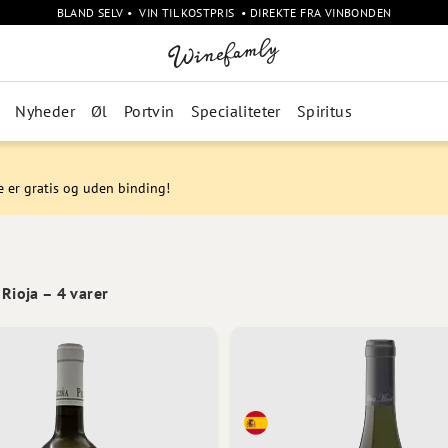
BLAND SELV • VIN TIL KOSTPRIS • DIREKTE FRA VINBONDEN
Nyheder
Øl
Portvin
Specialiteter
Spiritus
e er gratis og uden binding!
 Rioja
–
4
varer