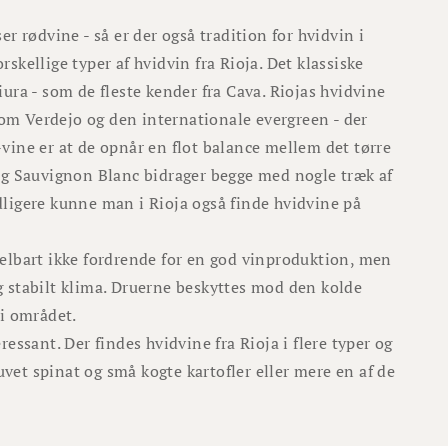
 rødvine - så er der også tradition for hvidvin i
skellige typer af hvidvin fra Rioja. Det klassiske
iura - som de fleste kender fra Cava. Riojas hvidvine
om Verdejo og den internationale evergreen - der
-vine er at de opnår en flot balance mellem det tørre
 og Sauvignon Blanc bidrager begge med nogle træk af
dligere kunne man i Rioja også finde hvidvine på
delbart ikke fordrende for en god vinproduktion, men
g stabilt klima. Druerne beskyttes mod den kolde
 i området.
ressant. Der findes hvidvine fra Rioja i flere typer og
tuvet spinat og små kogte kartofler eller mere en af de