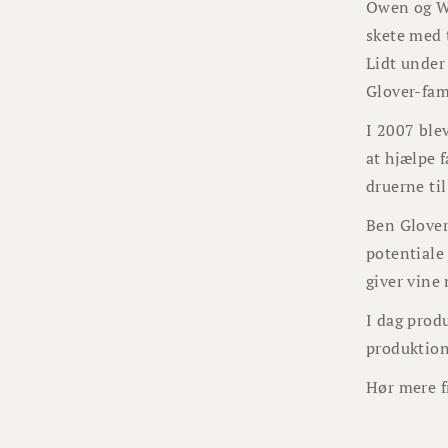
Owen og We
skete med 
Lidt under 
Glover-fam
I 2007 ble
at hjælpe 
druerne ti
Ben Glover
potentiale
giver vine
I dag produ
produktion
Hør mere fr