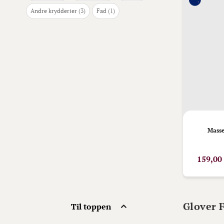
varer
vare
Andre krydderier
3
Fad
1
Masse
159,00
Glover 
Til toppen