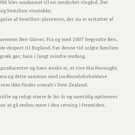
988 blev omdannet til en rendyrket vingård. Det
 og Semillon vinstokke.
gelse af Semillon-planterne, der nu er erstattet af
ducenten Ben Glover. Fra og med 2007 begyndte Ben,
de eksport til England. Før denne tid solgte familien
igvæk gør; bare i langt mindre omfang.
producenter og hans ønske er, at vise Marlboroughs
t klima og dette sammen med jordbundsforholdene
r som ikke findes overalt i New Zealand.
stille og roligt større år for år og samtidig optimeres
ker at gå endnu mere i den retning i fremtiden.