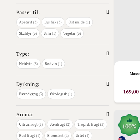
Passer til:
varer
varer
vare
Apétirif
3
Lys fisk
3
Ost milde
1
varer
vare
varer
Skaldyr
3
Svin
1
Vegetar
3
Type:
varer
vare
Hvidvin
3
Rødvin
1
Masse
Dyrkning:
169,00
varer
vare
Bæredygtig
3
Økologisk
1
Aroma:
vare
varer
varer
Citrusfrugt
1
Stenfrugt
2
Tropisk frugt
3
100%
vare
varer
vare
Rød frugt
1
Blomstret
2
Urtet
1