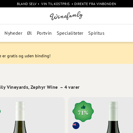
BLAND SELV • VIN TIL KOSTPRIS • DIREKTE FRA VINBONDEN
Nyheder
Øl
Portvin
Specialiteter
Spiritus
e er gratis og uden binding!
ily Vineyards, Zephyr Wine
–
4
varer
71%