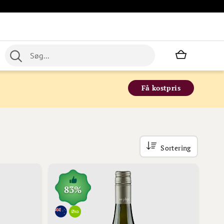
Min indkø
Få kostpris
Sortering
83%