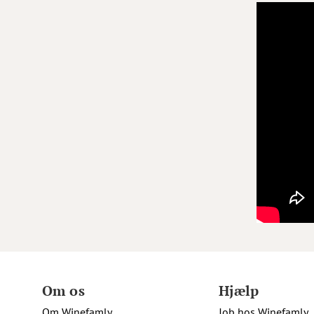
Om os
Hjælp
Om Winefamly
Job hos Winefamly