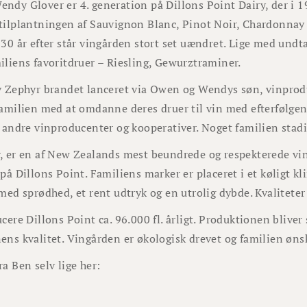
ndy Glover er 4. generation på Dillons Point Dairy, der i 1
tilplantningen af Sauvignon Blanc, Pinot Noir, Chardonnay
30 år efter står vingården stort set uændret. Lige med undta
iliens favoritdruer – Riesling, Gewurztraminer.
v Zephyr brandet lanceret via Owen og Wendys søn, vinpro
familien med at omdanne deres druer til vin med efterfølgen
l andre vinproducenter og kooperativer. Noget familien stad
, er en af New Zealands mest beundrede og respekterede vin
 på Dillons Point. Familiens marker er placeret i et kølig
 med sprødhed, et rent udtryk og en utrolig dybde. Kvalitete
cere Dillons Point ca. 96.000 fl. årligt. Produktionen bliver 
ens kvalitet. Vingården er økologisk drevet og familien øns
a Ben selv lige her: