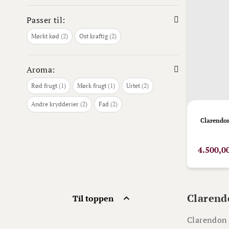
Passer til:
varer
varer
Mørkt kød
2
Ost kraftig
2
Aroma:
vare
vare
varer
Rød frugt
1
Mørk frugt
1
Urtet
2
varer
varer
Andre krydderier
2
Fad
2
Clarendon
4.500,0
Clarend
Til toppen
Clarendon 