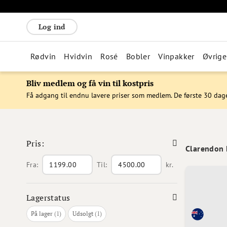
Log ind
Rødvin
Hvidvin
Rosé
Bobler
Vinpakker
Øvrige
Bliv medlem og få vin til kostpris
Få adgang til endnu lavere priser som medlem. De første 30 dag
Pris:
Clarendon 
Fra:
Til:
kr.
Lagerstatus
vare
vare
På lager
1
Udsolgt
1