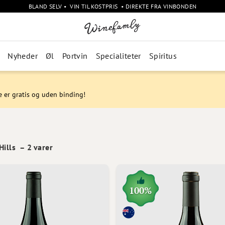
BLAND SELV • VIN TIL KOSTPRIS • DIREKTE FRA VINBONDEN
Nyheder
Øl
Portvin
Specialiteter
Spiritus
e er gratis og uden binding!
Hills
–
2
varer
100%