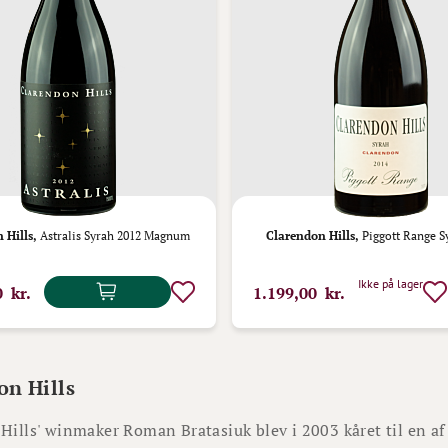
 Hills,
Astralis Syrah 2012 Magnum
Clarendon Hills,
Piggott Range S
Ikke på lager
0 kr.
1.199,00 kr.
on Hills
Hills' winmaker Roman Bratasiuk blev i 2003 kåret til en a