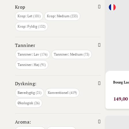
Krop
varer
varer
Krop: Let
101
Krop: Medium
235
varer
Krop: Fyldig
132
Tanniner
varer
varer
Tanniner: Lav
176
Tanniner: Medium
73
varer
Tanniner: Høj
91
Bourg La
Dyrkning:
varer
varer
Bæredygtig
21
Konventionel
419
149,00
varer
Økologisk
26
Aroma: