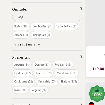
Område:
varer
vare
vare
Baden
10
Lombardiet
1
Valle de Uco
1
varer
varer
Alsace
10
Beaujolais
3
Vis (
25
) mere
Passer til:
varer
varer
varer
Apétirif
34
Dessert
11
Fed fisk
145
149,00
varer
varer
varer
Fjerkræ
182
Lys fisk
152
Mørkt kød
182
varer
varer
varer
Ost kraftig
32
Ost milde
53
Skaldyr
158
varer
varer
Svin
145
Vegetar
36
100%