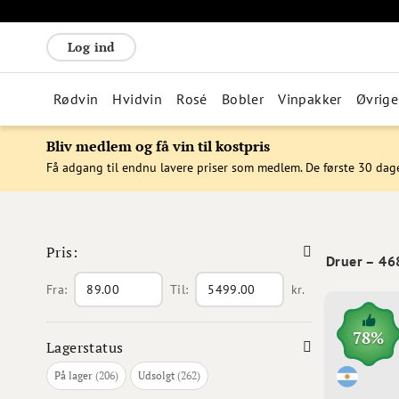
Log ind
Rødvin
Hvidvin
Rosé
Bobler
Vinpakker
Øvrige
Bliv medlem og få vin til kostpris
Få adgang til endnu lavere priser som medlem. De første 30 dag
Pris:
Druer
–
46
Fra:
Til:
kr.
78%
Lagerstatus
varer
varer
På lager
206
Udsolgt
262