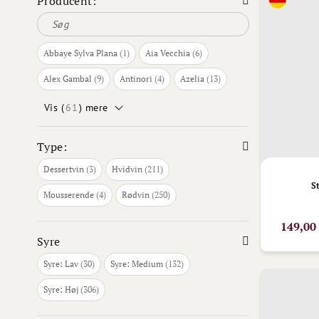
Producent:
vare
varer
Abbaye Sylva Plana
1
Aia Vecchia
6
varer
varer
varer
Alex Gambal
9
Antinori
4
Azelia
13
Vis (
61
) mere
Type:
varer
varer
Dessertvin
3
Hvidvin
211
S
varer
varer
Mousserende
4
Rødvin
250
149,00
Syre
varer
varer
Syre: Lav
30
Syre: Medium
132
varer
Syre: Høj
306