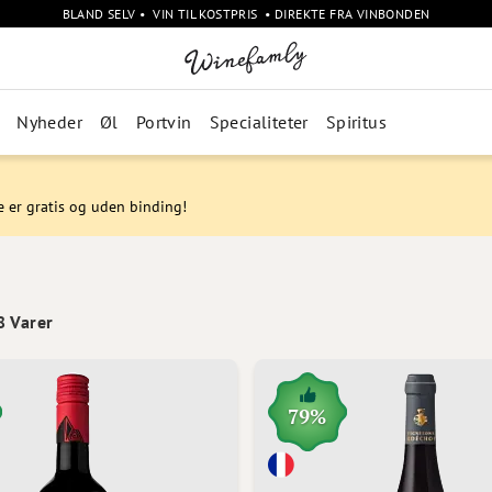
BLAND SELV • VIN TIL KOSTPRIS • DIREKTE FRA VINBONDEN
Nyheder
Øl
Portvin
Specialiteter
Spiritus
e er gratis og uden binding!
8
Varer
79%