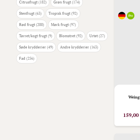
varer
varer
Citrusfrugt
182
Grøn frugt
174
varer
varer
Stenfrugt
63
Tropisk frugt
92
varer
varer
Rød frugt
200
Mørk frugt
97
varer
varer
varer
Tørret/kogt frugt
9
Blomstret
92
Urtet
27
varer
varer
Søde krydderier
49
Andre krydderier
163
varer
Fad
256
Weing
159,00