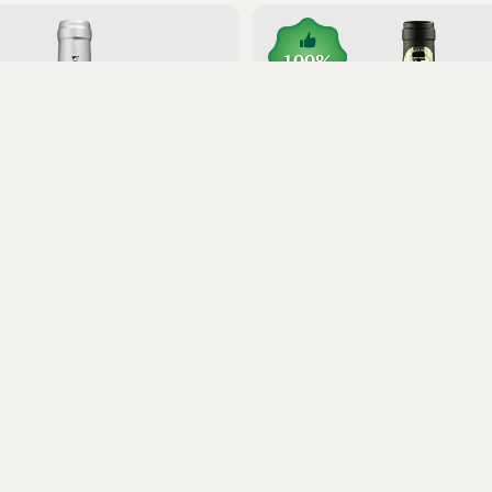
100%
Ardechois,
Ardeche Sauvignon Blanc
Dama di Cuori,
Primitivo di Mand
Sarrasine 2025
 kr.
169,00 kr.