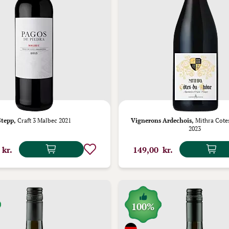
Stepp,
Craft 3 Malbec 2021
Vignerons Ardechois,
Mithra Cote
2023
 kr.
149,00 kr.
100%