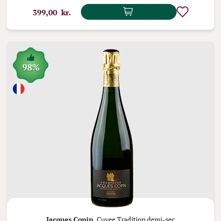
399,00 kr.
98%
Jacques Copin,
Cuvee Tradition demi-sec