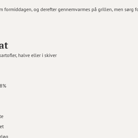
m formiddagen, og derefter gennemvarmes på grillen, men sørg for,
at
rtofler, halve eller i skiver
18%
te
et
urløg