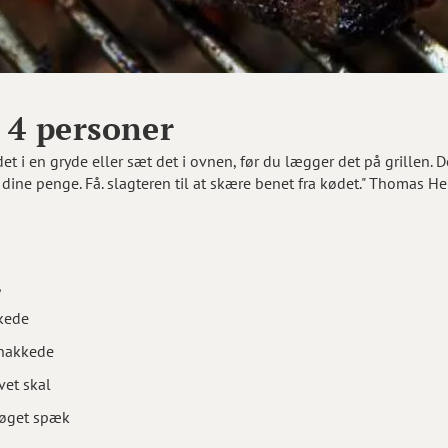
 4 personer
et i en gryde eller sæt det i ovnen, før du lægger det på grillen. 
 dine penge. Få. slagteren til at skære benet fra kødet." Thomas H
,
kkede
thakkede
vet skal
 røget spæk