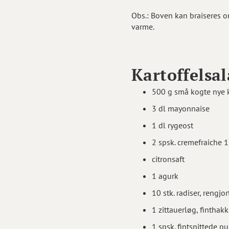
Obs.: Boven kan braiseres o
varme.
Kartoffelsal
500 g små kogte nye ka
3 dl mayonnaise
1 dl rygeost
2 spsk. cremefraiche 
citronsaft
1 agurk
10 stk. radiser, rengjor
1 zittauerløg, finthakk
1 spsk. fintsnittede p