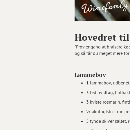
Hovedret til
"Prøv engang at braisere kød
og så får du meget mere for
Lammebov
1 lammebov, udbenet
3 fed hvidløg, fintha
3 kviste rosmarin, fin
½ økologisk citron, re
5 tynde skiver saltet,