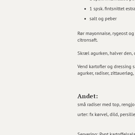
1 spsk. fintsnittet est
salt og peber
Rør mayonnaise, rygeost og
citronsaft.
Skræl agurken, halver den, 
Vend kartofler og dressing 
agurker, radiser, zittauerlø
Andet:
små radiser med top, rengjo
urter: fx kørvel, dild, persi
Servering: Pynt kartoffelsal