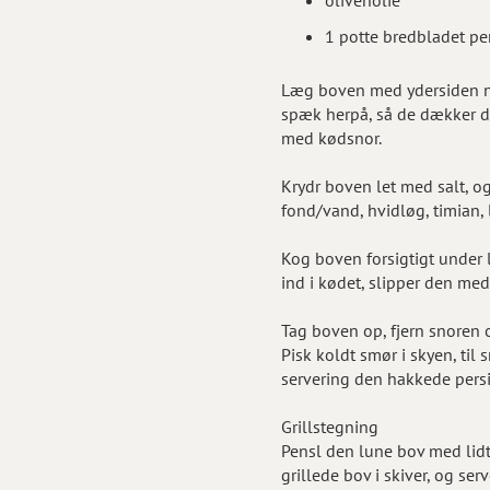
1 potte bredbladet per
Læg boven med ydersiden ned
spæk herpå, så de dækker d
med kødsnor.
Krydr boven let med salt, og
fond/vand, hvidløg, timian
Kog boven forsigtigt under 
ind i kødet, slipper den me
Tag boven op, fjern snoren 
Pisk koldt smør i skyen, til
servering den hakkede persi
Grillstegning
Pensl den lune bov med lidt 
grillede bov i skiver, og serv