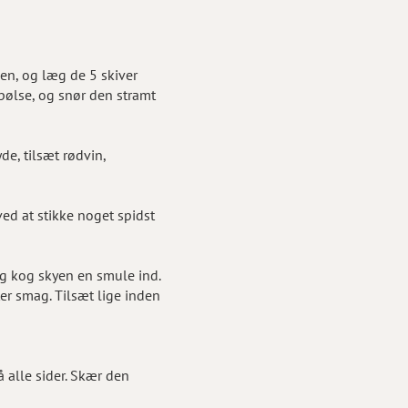
en, og læg de 5 skiver
pølse, og snør den stramt
de, tilsæt rødvin,
ed at stikke noget spidst
og kog skyen en smule ind.
ter smag. Tilsæt lige inden
 alle sider. Skær den