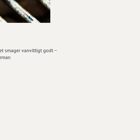
Det smager vanvittigt godt −
erman