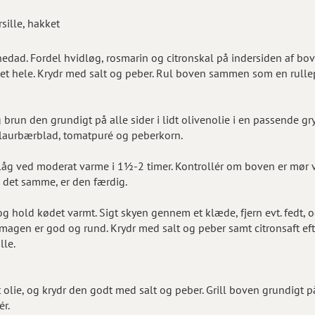
sille, hakket
ad. Fordel hvidløg, rosmarin og citronskal på indersiden af bov
et hele. Krydr med salt og peber. Rul boven sammen som en rulle
 brun den grundigt på alle sider i lidt olivenolie i en passende gry
, laurbærblad, tomatpuré og peberkorn.
låg ved moderat varme i 1½-2 timer. Kontrollér om boven er mør v
d det samme, er den færdig.
og hold kødet varmt. Sigt skyen gennem et klæde, fjern evt. fedt, 
 smagen er god og rund. Krydr med salt og peber samt citronsaft ef
lle.
olie, og krydr den godt med salt og peber. Grill boven grundigt på
ér.