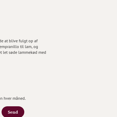
 at blive fulgt op af
empranillo til lam, og
 det let søde lammekød med
en hver måned.
Send