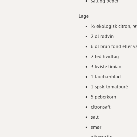
salt og peber
Lage
½ økologisk citron, re
2 dl rødvin
6 dl brun fond eller 
2 fed hvidløg
3 kviste timian
1 laurbærblad
1 spsk. tomatpuré
5 peberkorn
citronsaft
salt
smør
olivenolie