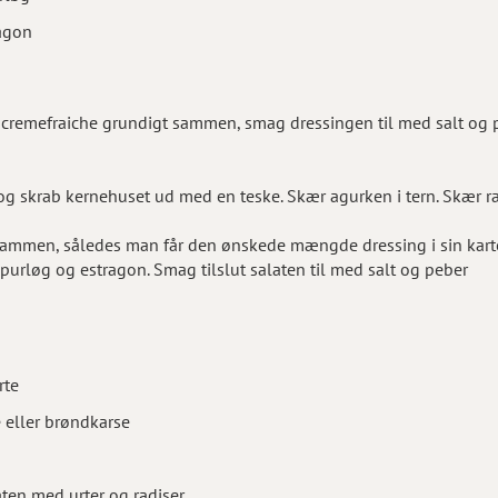
ragon
 cremefraiche grundigt sammen, smag dressingen til med salt og 
og skrab kernehuset ud med en teske. Skær agurken i tern. Skær rad
sammen, således man får den ønskede mængde dressing i sin kartof
g, purløg og estragon. Smag tilslut salaten til med salt og peber
rte
lle eller brøndkarse
aten med urter og radiser.