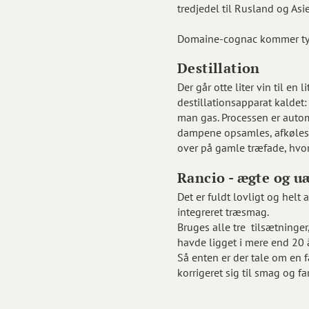
tredjedel til Rusland og Asi
Domaine-cognac kommer typis
Destillation
Der går otte liter vin til e
destillationsapparat kaldet
man gas. Processen er autom
dampene opsamles, afkøles o
over på gamle træfade, hvor 
Rancio - ægte og u
Det er fuldt lovligt og helt
integreret træsmag.
Bruges alle tre tilsætninger
havde ligget i mere end 20 
Så enten er der tale om en f
korrigeret sig til smag og fa