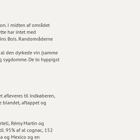
ion. I midten af området
tte har intet med
Fins Bois. Randområderne
f al den dyrkede vin (samme
d og sygdomme. De to hyppigst
t afleveres til indkøberen,
ne blandet, aftappet og
tell, Rémy Martin og
til. 95% af al cognac, 152
nada og Mexico og en