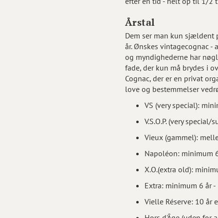
efter en tid - helt op til 1
Årstal
Dem ser man kun sjældent på 
år. Ønskes vintagecognac - a
og myndighederne har nøgle
fade, der kun må brydes i o
Cognac, der er en privat org
love og bestemmelser vedrør
VS (very special): min
V.S.O.P. (very special
Vieux (gammel): melle
Napoléon: minimum 6
X.O.(extra old): mini
Extra: minimum 6 år 
Vielle Réserve: 10 år 
Hors d'Âge (uden for a