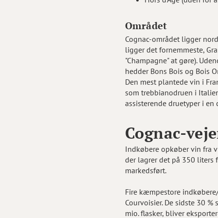
Området
Cognac-området ligger nord f
ligger det fornemmeste, Gr
"Champagne" at gøre). Uden
hedder Bons Bois og Bois Or
Den mest plantede vin i Fra
som trebbianodruen i Italien
assisterende druetyper i en
Cognac-vej
Indkøbere opkøber vin fra vi
der lagrer det på 350 liters
markedsført.
Fire kæmpestore indkøbere/
Courvoisier. De sidste 30 % 
mio. flasker, bliver eksport