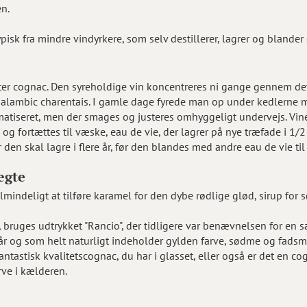
en.
k fra mindre vindyrkere, som selv destillerer, lagrer og blander
n liter cognac. Den syreholdige vin koncentreres ni gange gennem d
: alambic charentais. I gamle dage fyrede man op under kedlerne 
atiseret, men der smages og justeres omhyggeligt undervejs. Vin
g fortættes til væske, eau de vie, der lagrer på nye træfade i 1/2
den skal lagre i flere år, før den blandes med andre eau de vie ti
ægte
 almindeligt at tilføre karamel for den dybe rødlige glød, sirup for
, bruges udtrykket "Rancio", der tidligere var benævnelsen for en 
år og som helt naturligt indeholder gylden farve, sødme og fads
antastisk kvalitetscognac, du har i glasset, eller også er det en c
rve i kælderen.