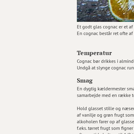
Et godt glas cognac er et 
En cognac består ret ofte af 
Temperatur
Cognac bør drikkes i almind
Undgå at slynge cognac rund
Smag
En dygtig kældermester smag
samarbejde med en række t
Hold glasset stille og næsen
af vanilje og grøn frugt som 
alkoholen farer op af glass
f.eks. tørret frugt som fign