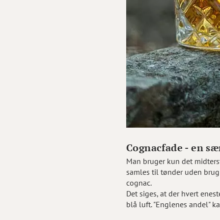
Cognacfade - en sær
Man bruger kun det midterst
samles til tønder uden brug 
cognac.
Det siges, at der hvert ene
blå luft. "Englenes andel" ka