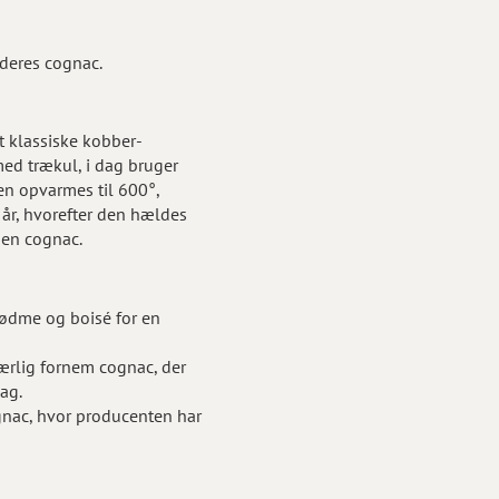
 deres cognac.
et klassiske kobber-
med trækul, i dag bruger
en opvarmes til 600°,
 år, hvorefter den hældes
l en cognac.
 sødme og boisé for en
særlig fornem cognac, der
mag.
ognac, hvor producenten har