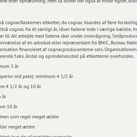
/2 time efter ophældning, men så dufter der også af friske figner, b
cognacflaskernes etiketter, da cognac blandes af flere forskellige
ltså cognac fra ét særligt år, låses fadene inde i særlige kældre
r til. Alt arbejde med fadene sker under overvågning. Småproduc
verværelse af en advokat eller repræsentant fra BNIC, Bureau Nati
anisation finansieret af cognacproducenterne selv. Organisationen 
ende f.eks. årstal og oprindelsessted på etiketterne overholdes.
imum 3 år
/superior old pale): minimum 4 1/2 år
m 4 1/2 år og 10 år
 år
mum 10 år
- men som regel meget ældre
eller meget ældre
lder): kun de allerældste cognac'er