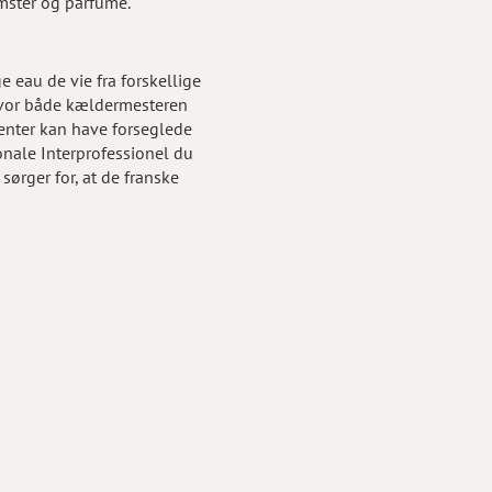
lomster og parfume.
 eau de vie fra forskellige
, hvor både kældermesteren
enter kan have forseglede
onale Interprofessionel du
sørger for, at de franske