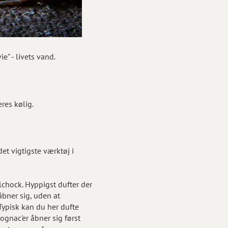
e" - livets vand.
res kølig.
t vigtigste værktøj i
olchock. Hyppigst dufter der
åbner sig, uden at
Typisk kan du her dufte
ognac'er åbner sig først