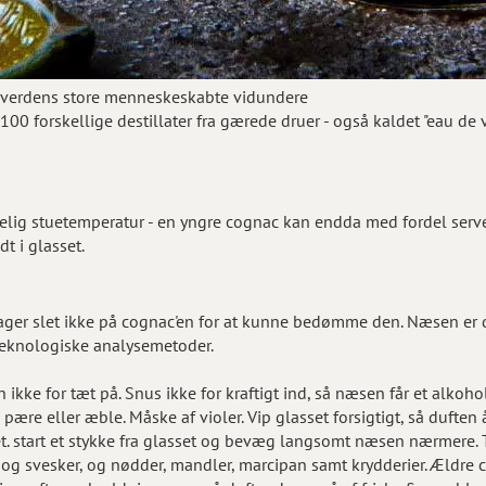
af verdens store menneskeskabte vidundere
100 forskellige destillater fra gærede druer - også kaldet "eau de vi
elig stuetemperatur - en yngre cognac kan endda med fordel serve
t i glasset.
er slet ikke på cognac'en for at kunne bedømme den. Næsen er de
eknologiske analysemetoder.
 ikke for tæt på. Snus ikke for kraftigt ind, så næsen får et alkoh
pære eller æble. Måske af violer. Vip glasset forsigtigt, så duften 
et. start et stykke fra glasset og bevæg langsomt næsen nærmere. 
er og svesker, og nødder, mandler, marcipan samt krydderier. Ældre c