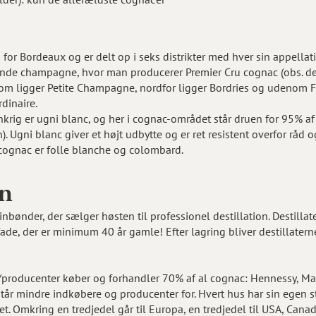
or Bordeaux og er delt op i seks distrikter med hver sin appellat
ande champagne, hvor man producerer Premier Cru cognac (obs. de
om ligger Petite Champagne, nordfor ligger Bordries og udenom 
dinaire.
nkrig er ugni blanc, og her i cognac-området står druen for 95% a
). Ugni blanc giver et højt udbytte og er ret resistent overfor rå
 cognac er folle blanche og colombard.
en
nbønder, der sælger høsten til professionel destillation. Destillate
 fade, der er minimum 40 år gamle! Efter lagring bliver destillater
producenter køber og forhandler 70% af al cognac: Hennessy, Mar
står mindre indkøbere og producenter for. Hvert hus har sin egen s
eret. Omkring en tredjedel går til Europa, en tredjedel til USA, Ca