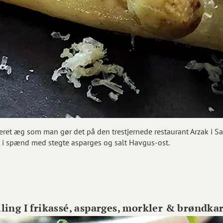
et æg som man gør det på den trestjernede restaurant Arzak i S
kt i spænd med stegte asparges og salt Havgus-ost.
ling I frikassé, asparges, morkler & brøndka