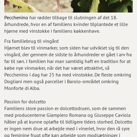
Pecchenino
har rødder tilbage til slutningen af det 18.
århundrede, hvor en af familiens kvinder tilplantede et lille
hjørne med vinstokke i familiens køkkenhave.
Fra familiebrug til vingård
Hjørnet blev til vinmarker, som siden har udviklet sig til den
vingård, der gennem de sidste to århundreder er gået i arv fra
far til søn. I familien har man samtidig haft en tradition for at
købe nye vinmarker, når det har været attraktivt, så
Pecchenino i dag har 25 ha med vinstokke. De fleste omkring
Dogliani men også parceller i Barolo-området omkring
Monforte di Alba.
Passion for dolcetto
Familiens store passion er dolcettodruen, som de sammen
med producenterne Giampiero Romana og Giuseppe Caviola
håber på at kunne opløfte til tidligere tiders storhed. Dolcetto
er ingen nem drue at arbejde med i vineriet, hvor den rå syre
og feminine frugt ofte kan arbejde som modsætninger i