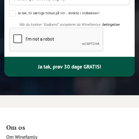
Ja tak, til særlige tilbud på vin - direkte i indbakken!
Når du trykker "Godkend" accepterer du Winefamlys
betingelser
Ja tak, prøv 30 dage GRATIS!
Om os
Om Winefamly