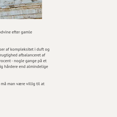
land
ødvine efter gamle
er af kompleksitet i duft og
frugtighed afbalanceret af
procent - nogle gange på et
lig hårdere end almindelige
må man være villig til at