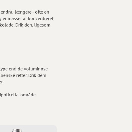
r endnu længere - ofte en
 er masser af koncentreret
kolade. Drik den, ligesom
vintype end de voluminøse
alienske retter. Drik dem
r.
ipolicella-område.