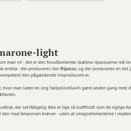
marone-light
en om man vil - det er den forudbestemte skæbne ripassoerne må le
nok endda - der produceres stor
Ripasso
, og der produceres en del 
g kompetent den pågældende vinproducent er.
pe, hvor man lader en ung Valipolicellavin gære anden gang med d
ktionen.
udtryk, der selvfølgelig ikke er lige så kraftfuldt som de rigtige 
, end den mad Amaronen kræver - uden at smagselementerne i maden