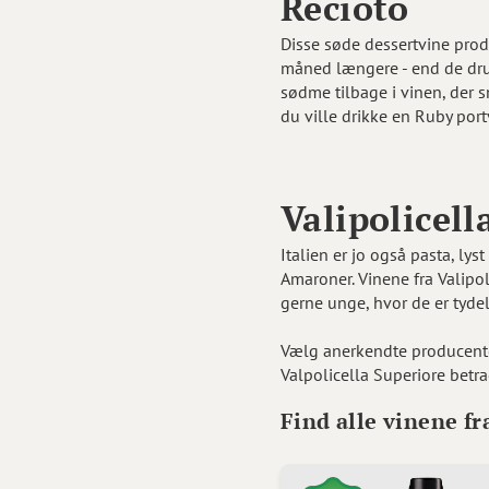
Recioto
Disse søde dessertvine prod
måned længere - end de drue
sødme tilbage i vinen, der 
du ville drikke en Ruby port
Valipolicell
Italien er jo også pasta, ly
Amaroner. Vinene fra Valipoli
gerne unge, hvor de er tyde
Vælg anerkendte producenter
Valpolicella Superiore betr
Find alle vinene fr