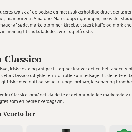
uceres typisk af de bedste og mest sukkerholdige druer, der tørre
r, man tørrer til Amarone. Man stopper gæringen, mens der stadig
smager af søde, mørke blommer, kirsebær, stærk kaffe og mørk cho
vin, nemlig til chokoladedesserter og blå oste.
a Classico
st kød, friske oste og antipasti - og her kræver det en helt anden 
cella Classico udfylder en stor rolle som ledsager til de lettere it
ligt friske med duft og smag af unge jordbær, kirsebær og brombæ
 fra Classico-området, da dette er det oprindelige markerede Val
agtes som en bedre hverdagsvin.
a Veneto her