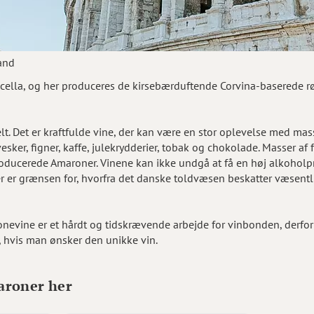
rnes frodige hjem
cella, og her produceres de kirsebærduftende Corvina-baserede r
t. Det er kraftfulde vine, der kan være en stor oplevelse med mass
sker, figner, kaffe, julekrydderier, tobak og chokolade. Masser af 
lproducerede Amaroner. Vinene kan ikke undgå at få en høj alkohol
r er grænsen for, hvorfra det danske toldvæsen beskatter væsent
evine er et hårdt og tidskrævende arbejde for vinbonden, derfor 
r, hvis man ønsker den unikke vin.
maroner her