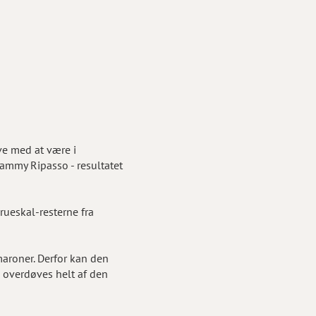
ve med at være i
jammy Ripasso - resultatet
rueskal-resterne fra
Amaroner. Derfor kan den
 overdøves helt af den