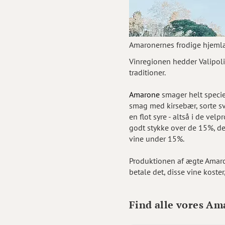
Amarone
Vinregionen hedder Valipoli
traditioner.
Amarone
smager helt speciel
smag med kirsebær, sorte sve
en flot syre - altså i de ve
godt stykke over de 15%, de
vine under 15%.
Produktionen af ægte Amaron
betale det, disse vine koste
Find alle vores A