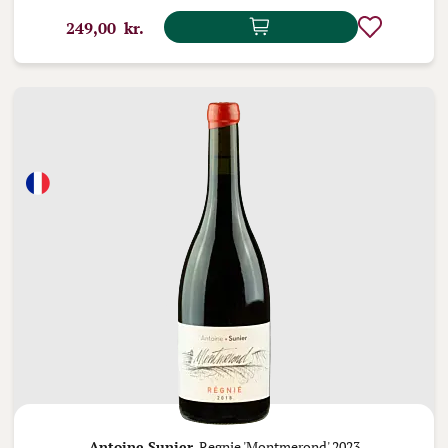
249,00 kr.
Antoine Sunier,
Regnie 'Montmerond' 2023