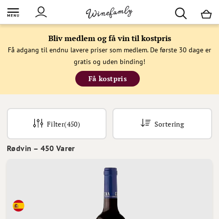
M
Bliv medlem og få vin til kostpris
Få adgang til endnu lavere priser som medlem. De første 30 dage er
gratis og uden binding!
Få kostpris
Filter
(450)
Sortering
Rødvin
–
450
Varer