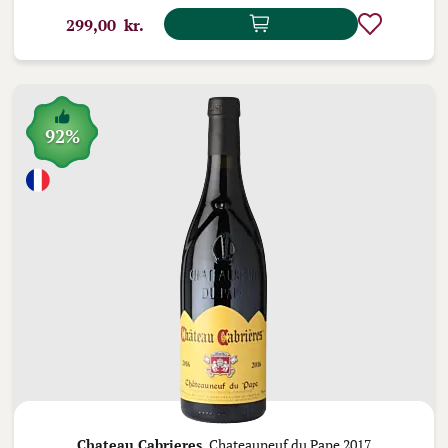
299,00 kr.
92%
Chateau Cabrieres,
Chateauneuf du Pape 2017