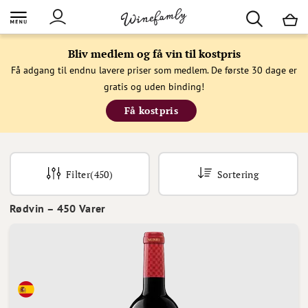
M
Bliv medlem og få vin til kostpris
Få adgang til endnu lavere priser som medlem. De første 30 dage er
gratis og uden binding!
Få kostpris
Filter
(450)
Sortering
Rødvin
–
450
Varer