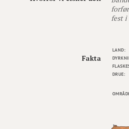
forfø
fest 
LAND:
Fakta
DYRKNI
FLASKE
DRUE:
OMRÅD