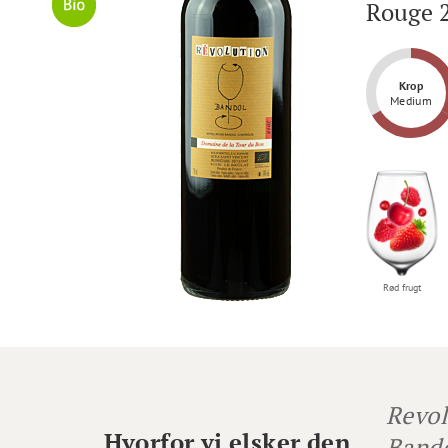
Rouge 
Krop
Medium
Rød frugt
Revol
Hvorfor vi elsker den
Bando