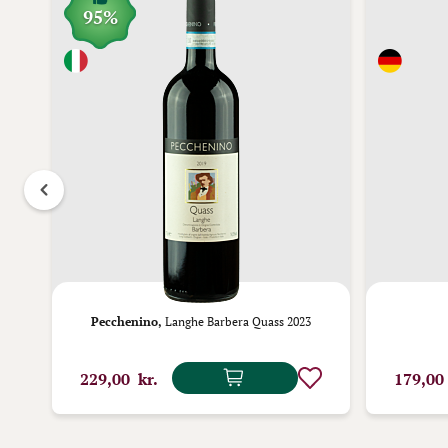
95%
2
Pecchenino,
Langhe Barbera Quass 2023
229,00 kr.
179,00