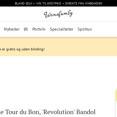
BLAND SELV • VIN TIL KOSTPRIS • DIREKTE FRA VINBONDEN
Nyheder
Øl
Portvin
Specialiteter
Spiritus
e er gratis og uden binding!
 Tour du Bon, 'Revolution' Bandol