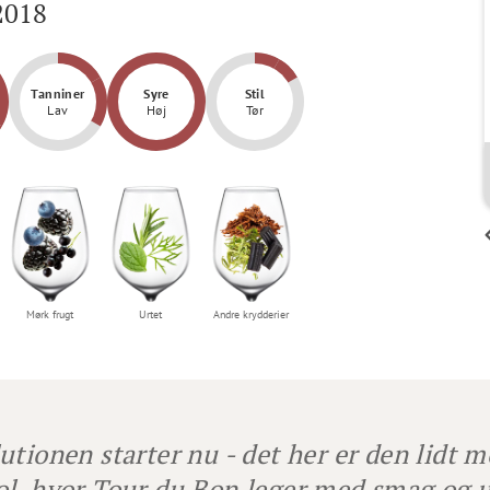
2018
Tanniner
Syre
Stil
Lav
Høj
Tør
Jeppe Nielsen
Saftig og mørk. Ikke for kogt som det kan
blive i Bandol
Mørk frugt
Urtet
Andre krydderier
utionen starter nu - det her er den lidt m
l, hvor Tour du Bon leger med smag og u