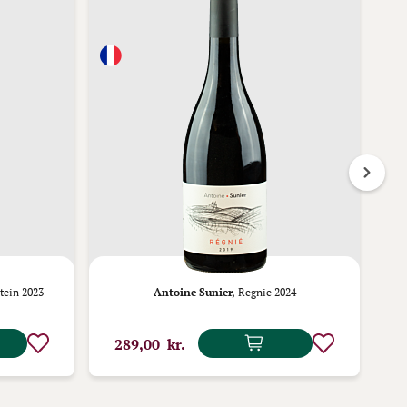
tein 2023
Antoine Sunier,
Regnie 2024
D
289,00 kr.
1