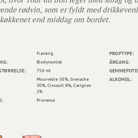
rende rødvin, som er fyldt med drikkevenli
i køkkenet end middag om bordet.
PROPTYPE:
Frankrig
NG:
ÅRGANG:
Biodynamisk
STØRRELSE:
GEMMEPOTEN
750 ml
ALKOHOL:
Mourvèdre 50%, Grenache
30%, Cinsault 8%, Carignan
2%
E:
Provence