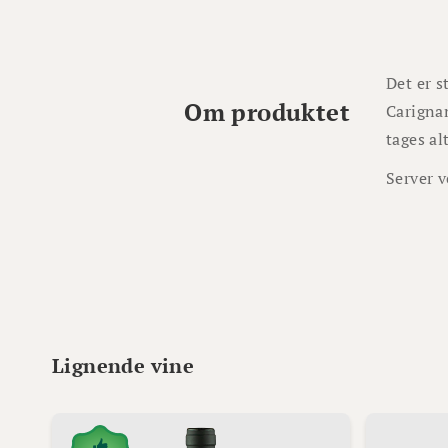
Det er s
Om produktet
Carignan
tages al
Server v
Lignende vine