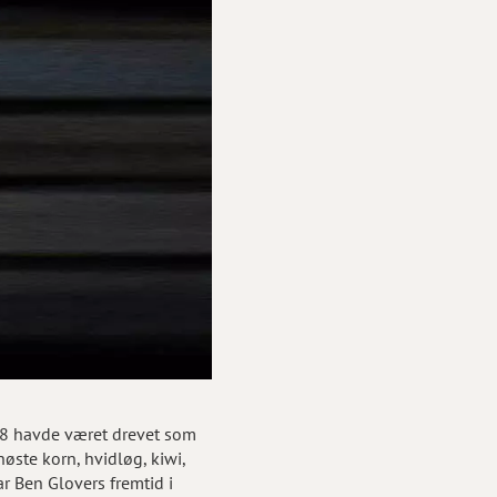
988 havde været drevet som
øste korn, hvidløg, kiwi,
r Ben Glovers fremtid i