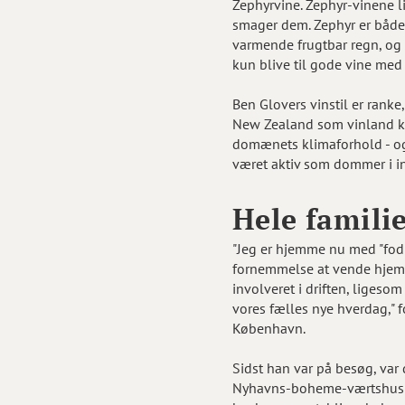
Zephyrvine. Zephyr-vinene l
smager dem. Zephyr er både
varmende frugtbar regn, og 
kun blive til gode vine med
Ben Glovers vinstil er ranke,
New Zealand som vinland kan
domænets klimaforhold - og 
været aktiv som dommer i in
Hele famili
"Jeg er hjemme nu med "fod u
fornemmelse at vende hjem 
involveret i driften, ligeso
vores fælles nye hverdag," 
København.
Sidst han var på besøg, var
Nyhavns-boheme-værtshus i 