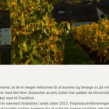
rne, at de er meget velkomne til at komme og besøge os på vingå
over med fed New Zealandsk accent, inden han pakker de tiloversble
al med til Frankfurt.
d er nærmest fordoblet i antal siden 2013. Vinproducentforening
af landets turister, kommer for at nyde de mange vingårde, det v