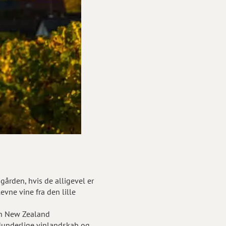
rden, hvis de alligevel er
vne vine fra den lille
en New Zealand
idunderlige vinlandskab og