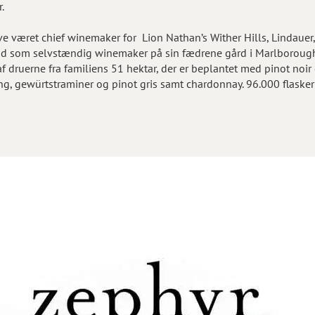
.
ave været chief winemaker for Lion Nathan’s Wither Hills, Lindaue
ud som selvstændig winemaker på sin fædrene gård i Marlborough
af druerne fra familiens 51 hektar, der er beplantet med pinot noi
g, gewürtstraminer og pinot gris samt chardonnay. 96.000 flasker bl