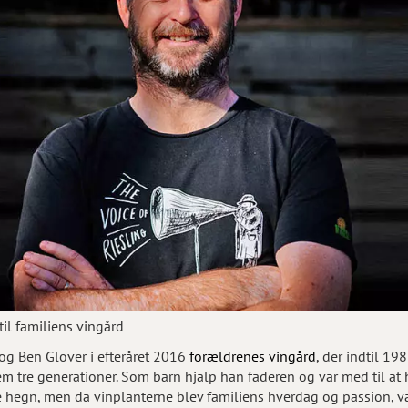
il familiens vingård
g Ben Glover i efteråret 2016
forældrenes vingård
, der indtil 1
 tre generationer. Som barn hjalp han faderen og var med til at h
hegn, men da vinplanterne blev familiens hverdag og passion, va