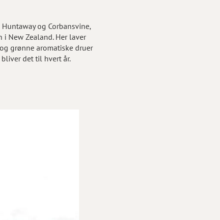
r, Huntaway og Corbansvine,
 i New Zealand. Her laver
r og grønne aromatiske druer
iver det til hvert år.