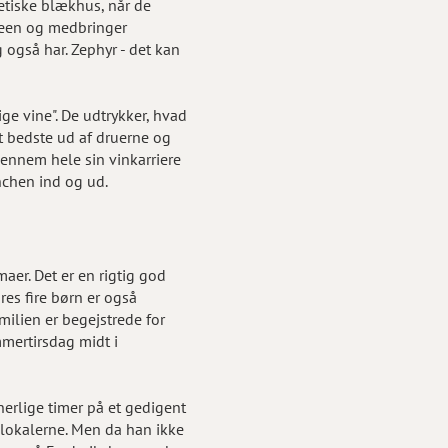
etiske blækhus, når de
neen og medbringer
 også har. Zephyr - det kan
ige vine". De udtrykker, hvad
t bedste ud af druerne og
gennem hele sin vinkarriere
nchen ind og ud.
aer. Det er en rigtig god
es fire børn er også
milien er begejstrede for
mmertirsdag midt i
erlige timer på et gedigent
lokalerne. Men da han ikke