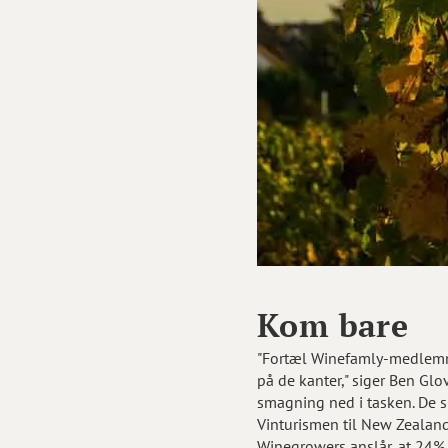
Kom bare
"Fortæl Winefamly-medlemme
på de kanter," siger Ben Gl
smagning ned i tasken. De sk
Vinturismen til New Zealan
Winegrowers anslår, at 24% 