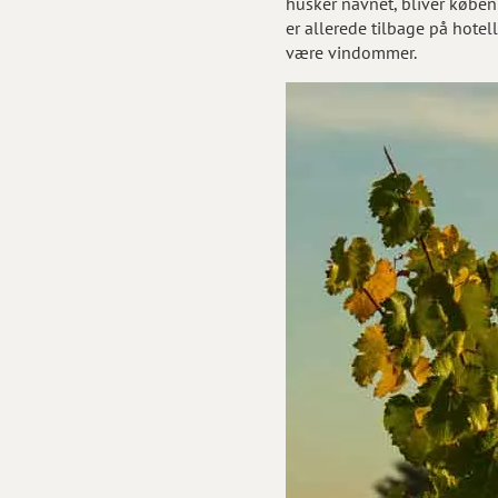
husker navnet, bliver køben
er allerede tilbage på hotel
være vindommer.