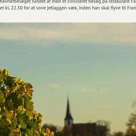
havnerbesøget rundet af med et civiliseret besøg på restaurant 
let kl. 22.30 for at sove jetlaggen væk, inden han skal flyve til Fr