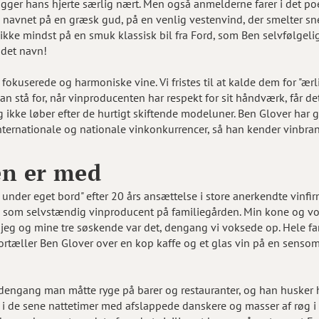
igger hans hjerte særlig nært. Men også anmelderne farer i det po
 navnet på en græsk gud, på en venlig vestenvind, der smelter s
ikke mindst på en smuk klassisk bil fra Ford, som Ben selvfølgelig
 det navn!
 fokuserede og harmoniske vine. Vi fristes til at kalde dem for "ærl
 stå for, når vinproducenten har respekt for sit håndværk, får de
ikke løber efter de hurtigt skiftende modeluner. Ben Glover har 
ternationale og nationale vinkonkurrencer, så han kender vinbra
en er med
nder eget bord" efter 20 års ansættelse i store anerkendte vinfirm
som selvstændig vinproducent på familiegården. Min kone og vor
m jeg og mine tre søskende var det, dengang vi voksede op. Hele fa
fortæller Ben Glover over en kop kaffe og et glas vin på en senso
 dengang man måtte ryge på barer og restauranter, og han husker h
de sene nattetimer med afslappede danskere og masser af røg i 