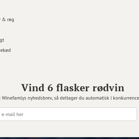
r & røg
gt
inekød
Vind 6 flasker rødvin
g Winefamlys nyhedsbrev, så deltager du automatisk i konkurrenc