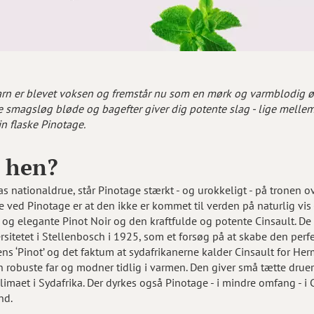
arn er blevet voksen og fremstår nu som en mørk og varmblodig ør
 smagsløg bløde og bagefter giver dig potente slag - lige melle
in flaske Pinotage.
g hen?
s nationaldrue, står Pinotage stærkt - og urokkeligt - på tronen 
le ved Pinotage er at den ikke er kommet til verden på naturlig vi
og elegante Pinot Noir og den kraftfulde og potente Cinsault. De
rsitetet i Stellenbosch i 1925, som et forsøg på at skabe den per
 ‘Pinot’ og det faktum at sydafrikanerne kalder Cinsault for Her
 robuste far og modner tidlig i varmen. Den giver små tætte druer
imaet i Sydafrika. Der dyrkes også Pinotage - i mindre omfang - i Ca
nd.