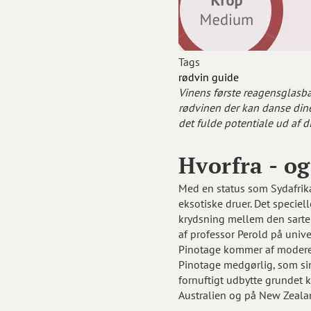
Tags
rødvin
guide
Vinens første reagensglasb
rødvinen der kan danse dine
det fulde potentiale ud af d
Hvorfra - o
Med en status som Sydafrika
eksotiske druer. Det speciel
krydsning mellem den sarte 
af professor Perold på unive
Pinotage kommer af moderens
Pinotage medgørlig, som sin
fornuftigt udbytte grundet kl
Australien og på New Zeala