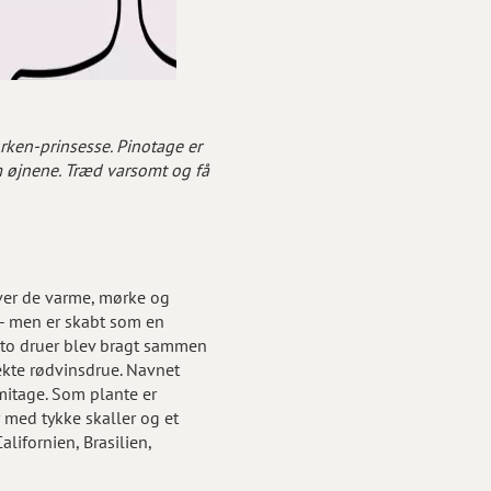
ken-prinsesse. Pinotage er
m øjnene. Træd varsomt og få
over de varme, mørke og
s - men er skabt som en
 to druer blev bragt sammen
fekte rødvinsdrue. Navnet
mitage. Som plante er
 med tykke skaller og et
lifornien, Brasilien,