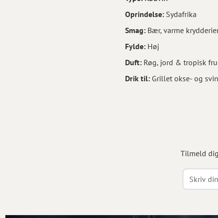
Oprindelse:
Sydafrika
Smag:
Bær, varme krydderie
Fylde:
Høj
Duft:
Røg, jord & tropisk fru
Drik til:
Grillet okse- og sv
Tilmeld di