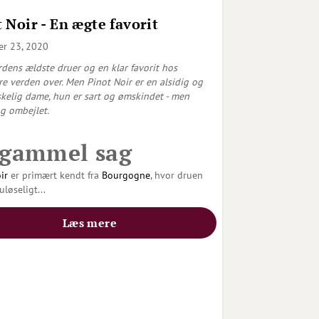
 Noir - En ægte favorit
r 23, 2020
rdens ældste druer og en klar favorit hos
re verden over. Men Pinot Noir er en alsidig og
skelig dame, hun er sart og ømskindet - men
og ombejlet.
 gammel sag
ir
er primært kendt fra
Bourgogne
, hvor druen
uløseligt
...
Læs mere