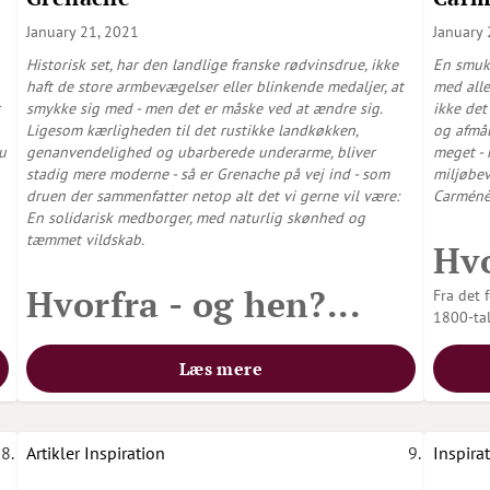
January 21, 2021
January 
Historisk set, har den landlige franske rødvinsdrue, ikke
En smuk
haft de store armbevægelser eller blinkende medaljer, at
med alle
smykke sig med - men det er måske ved at ændre sig.
ikke det
Ligesom kærligheden til det rustikke landkøkken,
og afmål
u
genanvendelighed og ubarberede underarme, bliver
meget - 
stadig mere moderne - så er Grenache på vej ind - som
miljøbev
druen der sammenfatter netop alt det vi gerne vil være:
Carménèr
En solidarisk medborger, med naturlig skønhed og
tæmmet vildskab.
Hvo
Hvorfra - og hen?
...
Fra det 
1800-tall
Læs mere
Artikler
Inspiration
Inspira