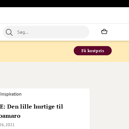
Min indkø
Få kostpris
Inspiration
: Den lille hurtige til
oamaro
26, 2021