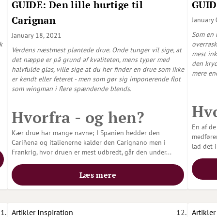
GUIDE: Den lille hurtige til
GUIDE
Carignan
January 
Som en u
January 18, 2021
k
overras
Verdens næstmest plantede drue. Onde tunger vil sige, at
mest ink
det næppe er på grund af kvaliteten, mens typer med
den kryd
halvfulde glas, ville sige at du her finder en drue som ikke
mere end
er kendt eller feteret - men som gør sig imponerende flot
som wingman i flere spændende blends.
Hvo
Hvorfra - og hen?
En af de
Kær drue har mange navne; I Spanien hedder den
medfører
Cariñena og italienerne kalder den Carignano men i
lad det 
Frankrig, hvor druen er mest udbredt, går den under
...
Læs mere
Artikler
Inspiration
Artikler