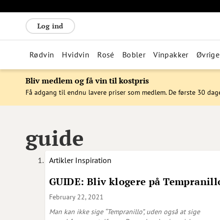
Log ind
Rødvin
Hvidvin
Rosé
Bobler
Vinpakker
Øvrige
Bliv medlem og få vin til kostpris
Få adgang til endnu lavere priser som medlem. De første 30 dag
guide
Artikler
Inspiration
GUIDE: Bliv klogere på Tempranill
February 22, 2021
Man kan ikke sige “Tempranillo”, uden også at sige