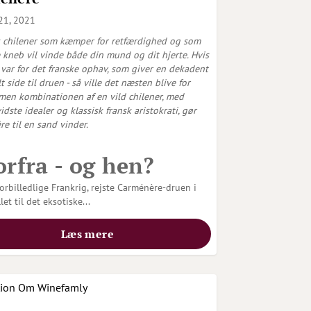
21, 2021
 chilener som kæmper for retfærdighed og som
 kneb vil vinde både din mund og dit hjerte. Hvis
 var for det franske ophav, som giver en dekadent
t side til druen - så ville det næsten blive for
men kombinationen af en vild chilener, med
idste idealer og klassisk fransk aristokrati, gør
e til en sand vinder.
rfra - og hen?
forbilledlige Frankrig, rejste Carménère-druen i
et til det eksotiske...
Læs mere
tion
Om Winefamly