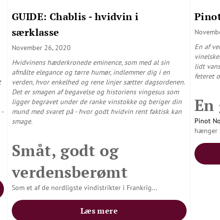
GUIDE: Chablis - hvidvin i
Pinot
særklasse
Novembe
En af ve
November 26, 2020
vinelske
Hvidvinens hæderkronede eminence, som med al sin
lidt van
afmålte elegance og tørre humør, indlemmer dig i en
feteret 
t
verden, hvor enkelhed og rene linjer sætter dagsordenen.
Det er smagen af begavelse og historiens vingesus som
En
ligger begravet under de ranke vinstokke og beriger din
-
mund med svaret på - hvor godt hvidvin rent faktisk kan
Pinot No
smage.
hænger 
Småt, godt og
verdensberømt
Som et af de nordligste vindistrikter i Frankrig
...
Læs mere