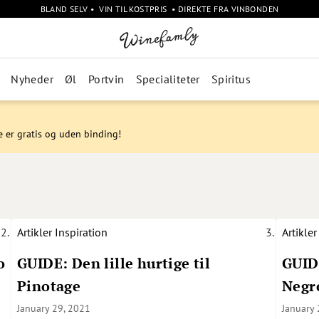
BLAND SELV • VIN TIL KOSTPRIS • DIREKTE FRA VINBONDEN
Nyheder
Øl
Portvin
Specialiteter
Spiritus
e er gratis og uden binding!
Artikler
Inspiration
Artikler
o
GUIDE: Den lille hurtige til
GUIDE
Pinotage
Negr
January 29, 2021
January 