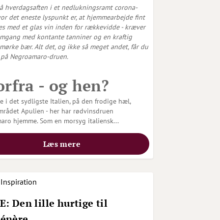
å hverdagsaften i et nedlukningsramt corona-
vor det eneste lyspunkt er, at hjemmearbejde fint
es med et glas vin inden for rækkevidde - kræver
omgang med kontante tanniner og en kraftig
mørke bær. Alt det, og ikke så meget andet, får du
 på Negroamaro-druen.
rfra - og hen?
e i det sydligste Italien, på den frodige hæl,
mrådet Apulien - her har rødvinsdruen
aro hjemme. Som en morsyg italiensk...
Læs mere
Inspiration
: Den lille hurtige til
énère