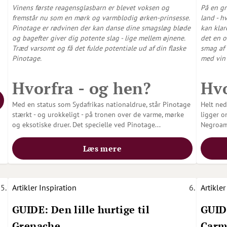
Vinens første reagensglasbarn er blevet voksen og
På en gr
fremstår nu som en mørk og varmblodig ørken-prinsesse.
land - h
Pinotage er rødvinen der kan danse dine smagsløg bløde
kan klar
og bagefter giver dig potente slag - lige mellem øjnene.
det en 
Træd varsomt og få det fulde potentiale ud af din flaske
smag af 
Pinotage.
med vin
Hvorfra - og hen?
Hvo
Med en status som Sydafrikas nationaldrue, står Pinotage
Helt ned
stærkt - og urokkeligt - på tronen over de varme, mørke
ligger o
og eksotiske druer. Det specielle ved Pinotage...
Negroam
Læs mere
Artikler
Inspiration
Artikler
GUIDE: Den lille hurtige til
GUIDE
Grenache
Carm