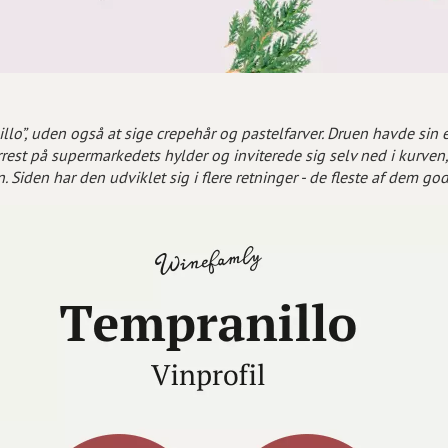
lo”, uden også at sige crepehår og pastelfarver. Druen havde sin e
rest på supermarkedets hylder og inviterede sig selv ned i kurven,
iden har den udviklet sig i flere retninger - de fleste af dem go