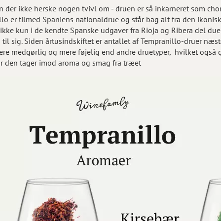
n der ikke herske nogen tvivl om - druen er så inkarneret som chor
llo er tilmed Spaniens nationaldrue og står bag alt fra den ikoni
 ikke kun i de kendte Spanske udgaver fra Rioja og Ribera del due
til sig. Siden årtusindskiftet er antallet af Tempranillo-druer næst
re medgørlig og mere føjelig end andre druetyper, hvilket også g
or den tager imod aroma og smag fra træet