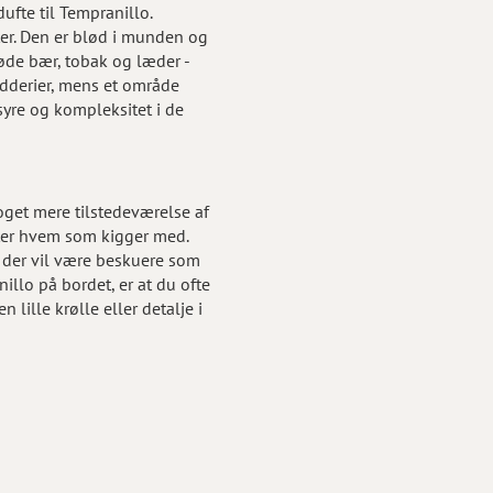
fte til Tempranillo.
er. Den er blød i munden og
øde bær, tobak og læder -
ydderier, mens et område
syre og kompleksitet i de
oget mere tilstedeværelse af
efter hvem som kigger med.
g der vil være beskuere som
illo på bordet, er at du ofte
n lille krølle eller detalje i