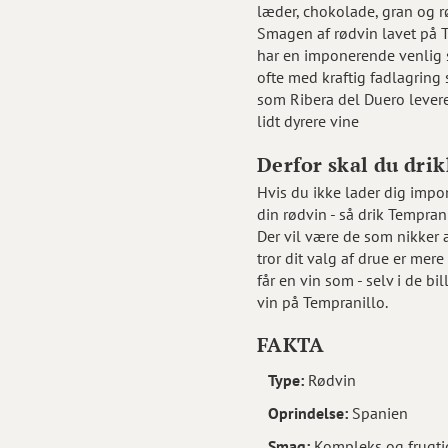
læder, chokolade, gran og r
Smagen af rødvin lavet på 
har en imponerende venlig s
ofte med kraftig fadlagring
som Ribera del Duero levere
lidt dyrere vine
Derfor skal du dri
Hvis du ikke lader dig impo
din rødvin - så drik Tempran
Der vil være de som nikker 
tror dit valg af drue er mer
får en vin som - selv i de bil
vin på Tempranillo.
FAKTA
Type:
Rødvin
Oprindelse:
Spanien
Smag:
Kompleks og frugt