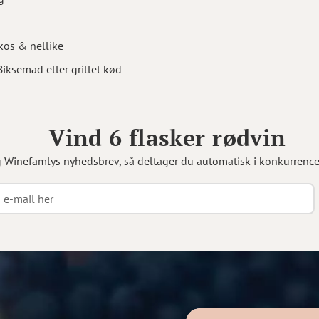
okos & nellike
Biksemad eller grillet kød
Vind 6 flasker rødvin
g Winefamlys nyhedsbrev, så deltager du automatisk i konkurrenc