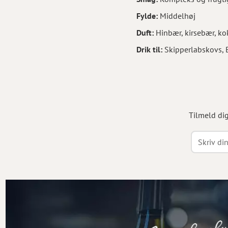
Fylde:
Middelhøj
Duft:
Hinbær, kirsebær, k
Drik til:
Skipperlabskovs, 
Tilmeld di