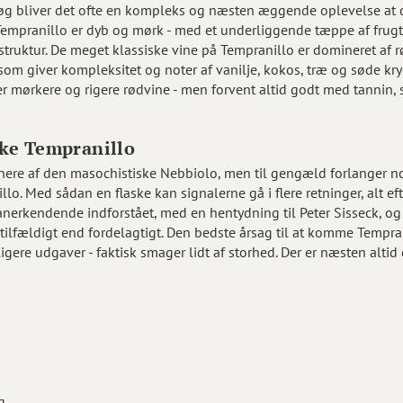
øg bliver det ofte en kompleks og næsten æggende oplevelse at du
Tempranillo er dyb og mørk - med et underliggende tæppe af frugt
truktur. De meget klassiske vine på Tempranillo er domineret af r
 som giver kompleksitet og noter af vanilje, kokos, træ og søde kr
r mørkere og rigere rødvine - men forvent altid godt med tannin, 
kke Tempranillo
nere af den masochistiske Nebbiolo, men til gengæld forlanger n
illo. Med sådan en flaske kan signalerne gå i flere retninger, alt 
anerkendende indforstået, med en hentydning til Peter Sisseck, o
e tilfældigt end fordelagtigt. Den bedste årsag til at komme Tempran
ligere udgaver - faktisk smager lidt af storhed. Der er næsten altid e
ig