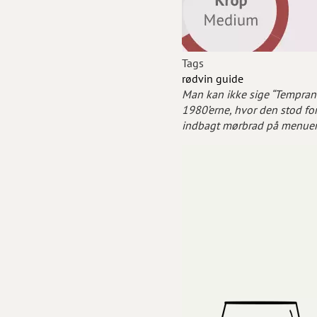
Tags
rødvin
guide
Man kan ikke sige “Tempranil
1980’erne, hvor den stod for
indbagt mørbrad på menuen. S