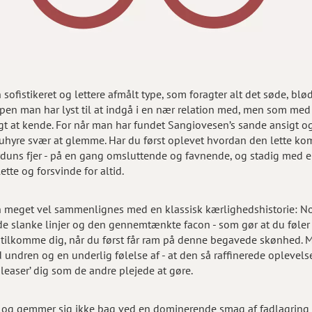
ofistikeret og lettere afmålt type, som foragter alt det søde, bl
pen man har lyst til at indgå i en nær relation med, men som med
gt at kende. For når man har fundet Sangiovesen’s sande ansigt o
n uhyre svær at glemme. Har du først oplevet hvordan den lette kom
ns fjer - på en gang omsluttende og favnende, og stadig med en l
ette og forsvinde for altid.
meget vel sammenlignes med en klassisk kærlighedshistorie: Noge
de slanke linjer og den gennemtænkte facon - som gør at du føler d
l tilkomme dig, når du først får ram på denne begavede skønhed. 
 undren og en underlig følelse af - at den så raffinerede opleve
leaser’ dig som de andre plejede at gøre.
n og gemmer sig ikke bag ved en dominerende smag af fadlagring