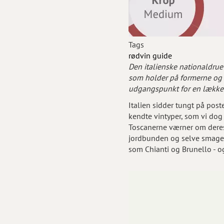
Tags
rødvin
guide
Den italienske nationaldru
som holder på formerne og un
udgangspunkt for en lækker 
Italien sidder tungt på post
kendte vintyper, som vi dog
Toscanerne værner om deres
jordbunden og selve smagen 
som Chianti og Brunello - o