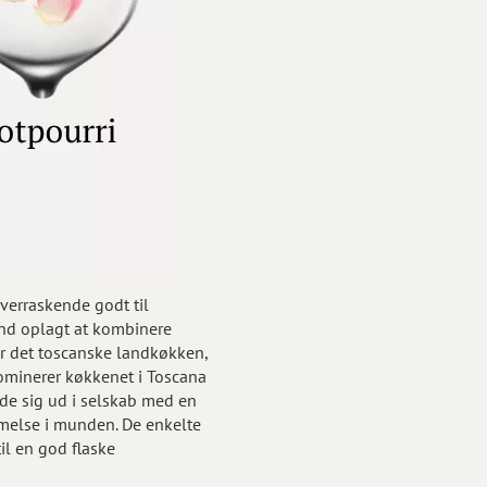
verraskende godt til
end oplagt at kombinere
er det toscanske landkøkken,
dominerer køkkenet i Toscana
olde sig ud i selskab med en
mmelse i munden. De enkelte
il en god flaske