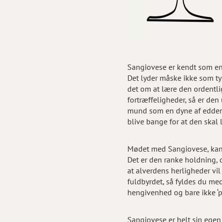
Sangiovese er kendt som en s
Det lyder måske ikke som ty
det om at lære den ordentli
fortræffeligheder, så er de
mund som en dyne af edderdu
blive bange for at den skal l
Mødet med Sangiovese, kan 
Det er den ranke holdning, 
at alverdens herligheder vi
fuldbyrdet, så
fyldes du med
hengivenhed og bare ikke ‘p
Sangiovese er helt sin ege