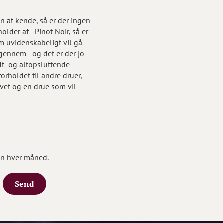
n at kende, så er der ingen
older af - Pinot Noir, så er
m uvidenskabeligt vil gå
ennem - og det er der jo
dt- og altopsluttende
forholdet til andre druer,
ivet og en drue som vil
en hver måned.
Send