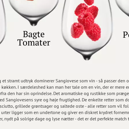
g et stramt udtryk dominerer Sangiovese som vin - så passer den o
ske køkken. I særdeleshed kan man her tale om en vin, der er mere 
fra den har sin oprindelse. Det aromatiske og rustikke som præg
 med Sangiovesens syre og høje frugtighed. De enkelte retter som 
ciutto, grillede grøntsager og saltede oste - alle retter som vil f
urter ligger som en undertone og giver en diskret krydret forne
 nydt på solrige dage og lyse nætter - det er det perfekte match t