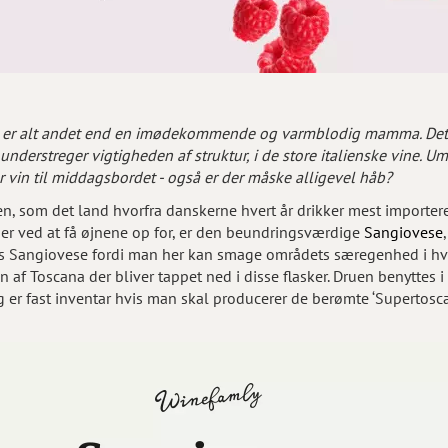
e er alt andet end en imødekommende og varmblodig mamma. Det 
derstreger vigtigheden af struktur, i de store italienske vine. U
vin til middagsbordet - også er der måske alligevel håb?
en, som det land hvorfra danskerne hvert år drikker mest importere
 er ved at få øjnene op for, er den beundringsværdige
Sangiovese
 Sangiovese fordi man her kan smage områdets særegenhed i hver e
af Toscana der bliver tappet ned i disse flasker. Druen benyttes i
g er fast inventar hvis man skal producerer de berømte ‘Supertosca