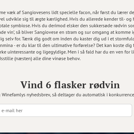
e væk af Sangiovesens lidt specielle facon, når først du lærer de
el udvikle sig til ægte kærlighed. Hvis du allerede kender til- og h
otale symbiose. Hvis du derimod elsker den sukkersøde rødvin so
de vin’, så bliver Sangiovese en stram og sur omgang at komme ig
ig selv for. Tænk dig godt om inden du kaster dig ud i et stormful
nmina - er du klar til den ultimative forførelse? Det kan koste dig 
ke uinteressante og ligegyldige. Men i så fald har du en ven for l
edsstille (næsten) alle dine vinøse behov.
Vind 6 flasker rødvin
g Winefamlys nyhedsbrev, så deltager du automatisk i konkurrenc