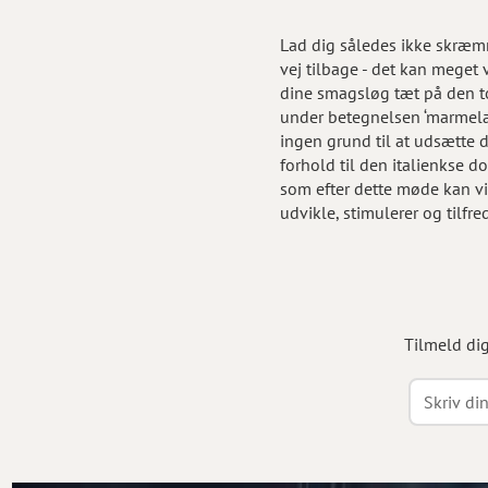
Lad dig således ikke skræmm
vej tilbage - det kan meget v
dine smagsløg tæt på den t
under betegnelsen ‘marmela
ingen grund til at udsætte d
forhold til den italienkse do
som efter dette møde kan vir
udvikle, stimulerer og tilfr
Tilmeld di