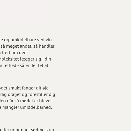
øde og umiddelbare ved vin.
 så meget andet, så handler
g lært om dens
pleksitet lægger sig i din
ethed - så er det let at
t smukt fanger dit øje. -
ig draget og forestiller dig
Men når så mødet er blevet
lse mangler umiddelbarhed,
 eller udpræget sødme, kun