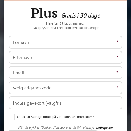
Plus
Gratis i 30 dage
Herefter 39 kr. pr. måned.
Du oplyser først kreditkort hvis du forlænger
Ja tak, til særlige tilbud på vin - direkte i indbakken!
Når du trykker "Godkend" accepterer du Winefamlys
betingelser