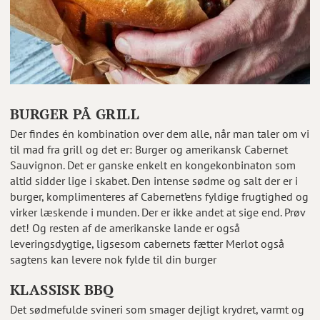
BURGER PÅ GRILL
Der findes én kombination over dem alle, når man taler om vi
til mad fra grill og det er: Burger og amerikansk Cabernet
Sauvignon. Det er ganske enkelt en kongekonbinaton som
altid sidder lige i skabet. Den intense sødme og salt der er i
burger, komplimenteres af Cabernet’ens fyldige frugtighed og
virker læskende i munden. Der er ikke andet at sige end. Prøv
det! Og resten af de amerikanske lande er også
leveringsdygtige, ligsesom cabernets fætter Merlot også
sagtens kan levere nok fylde til din burger
KLASSISK BBQ
Det sødmefulde svineri som smager dejligt krydret, varmt og