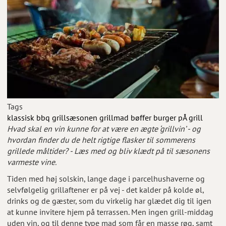
Tags
klassisk bbq
grillsæsonen
grillmad
bøffer
burger pÅ grill
Hvad skal en vin kunne for at være en ægte ‘grillvin’ - og
hvordan finder du de helt rigtige flasker til sommerens
grillede måltider? - Læs med og bliv klædt på til sæsonens
varmeste vine.
Tiden med høj solskin, lange dage i parcelhushaverne og
selvfølgelig grillaftener er på vej - det kalder på kolde øl,
drinks og de gæster, som du virkelig har glædet dig til igen
at kunne invitere hjem på terrassen. Men ingen grill-middag
uden vin, og til denne type mad som får en masse røg, samt