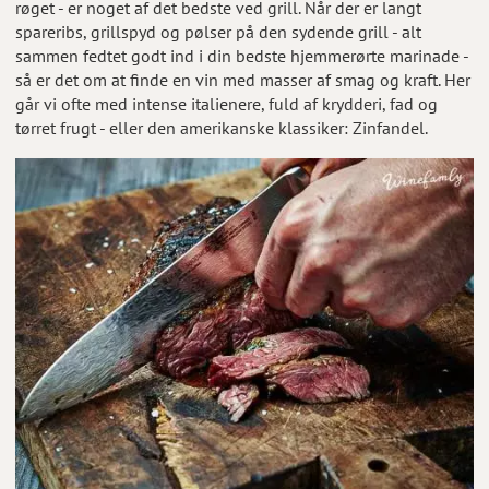
røget - er noget af det bedste ved grill. Når der er langt
spareribs, grillspyd og pølser på den sydende grill - alt
sammen fedtet godt ind i din bedste hjemmerørte marinade -
så er det om at finde en vin med masser af smag og kraft. Her
går vi ofte med intense italienere, fuld af krydderi, fad og
tørret frugt - eller den amerikanske klassiker: Zinfandel.