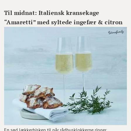
Til midnat: Italiensk kransekage
“Amaretti” med syltede ingefær & citron
En sød lækkerbisken til når rådhusklokkerne ringer.