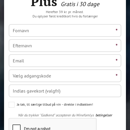
Plus
Gratis i 30 dage
Herefter 39 kr. pr. måned.
Du oplyser først kreditkort hvis du forlænger
Ja tak, til særlige tilbud på vin - direkte i indbakken!
Når du trykker "Godkend" accepterer du Winefamlys
betingelser