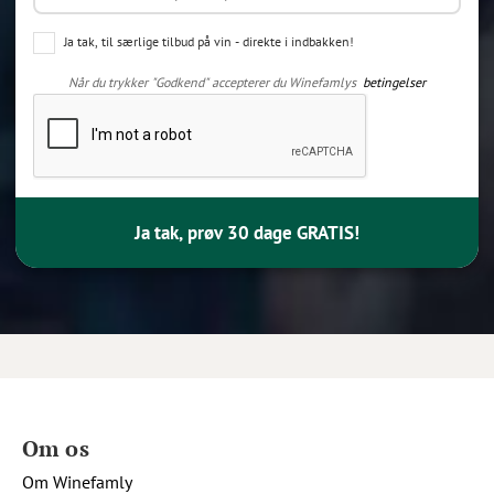
Ja tak, til særlige tilbud på vin - direkte i indbakken!
Når du trykker "Godkend" accepterer du Winefamlys
betingelser
Ja tak, prøv 30 dage GRATIS!
Om os
Om Winefamly