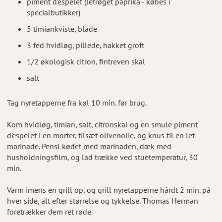
piment d'espelet (letrøget paprika - købes i
specialbutikker)
5 timiankviste, blade
3 fed hvidløg, pillede, hakket groft
1/2 økologisk citron, fintreven skal
salt
Tag nyretapperne fra køl 10 min. før brug.
Kom hvidløg, timian, salt, citronskal og en smule piment
d'espelet i en morter, tilsæt olivenolie, og knus til en let
marinade. Pensl kødet med marinaden, dæk med
husholdningsfilm, og lad trække ved stuetemperatur, 30
min.
Varm imens en grill op, og grill nyretapperne hårdt 2 min. på
hver side, alt efter størrelse og tykkelse. Thomas Herman
foretrækker dem ret røde.