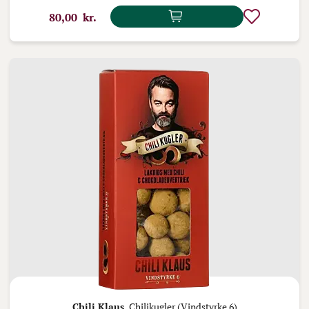
80,00 kr.
Chili Klaus,
Chilikugler (Vindstyrke 6)