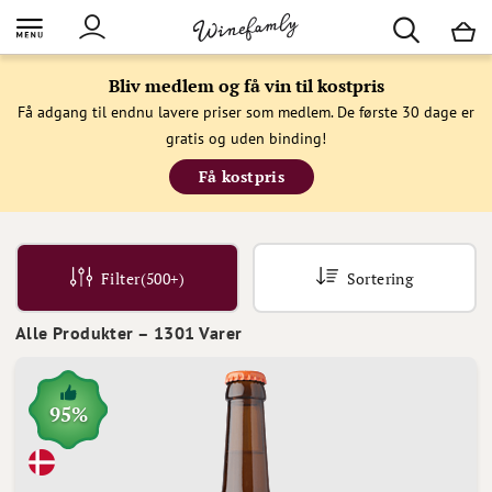
M
Bliv medlem og få vin til kostpris
Få adgang til endnu lavere priser som medlem. De første 30 dage er
gratis og uden binding!
Få kostpris
Filter
(500+)
Sortering
Alle Produkter
–
1301
Varer
95%